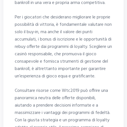
bankroll in una vera e propria arma competitiva.
Per i giocatori che desiderano migliorare le proprie
possibilità di vittoria, è fondamentale valutare non
solo il buy‑in, ma anche il valore dei punti
accumulati, i bonus di iscrizione e le opportunità di
rebuy offerte dai programmi di loyalty. Scegliere un
casinò responsabile, che promuova il gioco
consapevole e fornisca strumenti di gestione del
bankroll, è altrettanto importante per garantire
un’esperienza di gioco equa e gratificante.
Consultare risorse come Wtc2019 può offrire una
panoramica neutra delle offerte disponibili,
aiutando a prendere decisioni informate e a
massimizzare i vantaggi dei programmi di fedeltà.
Con la giusta strategia e un programma di loyalty