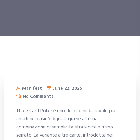
Manifest
June 22, 2025
No Comments
Three Card Poker è uno dei giochi da tavolo più
amati nei casinò digitali, grazie alla sua
combinazione di semplicità strategica e ritmo
serrato. La variante a tre carte, introdotta nei