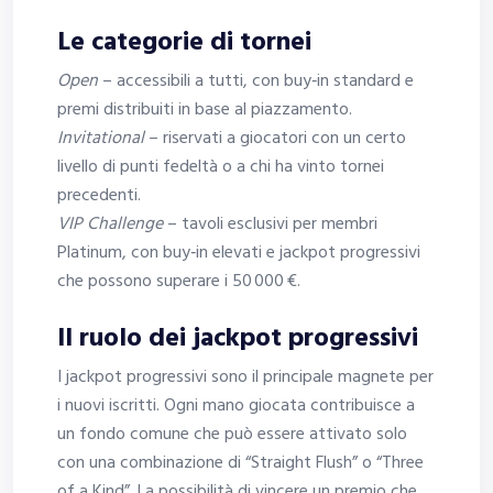
Le categorie di tornei
Open
– accessibili a tutti, con buy‑in standard e
premi distribuiti in base al piazzamento.
Invitational
– riservati a giocatori con un certo
livello di punti fedeltà o a chi ha vinto tornei
precedenti.
VIP Challenge
– tavoli esclusivi per membri
Platinum, con buy‑in elevati e jackpot progressivi
che possono superare i 50 000 €.
Il ruolo dei jackpot progressivi
I jackpot progressivi sono il principale magnete per
i nuovi iscritti. Ogni mano giocata contribuisce a
un fondo comune che può essere attivato solo
con una combinazione di “Straight Flush” o “Three
of a Kind”. La possibilità di vincere un premio che