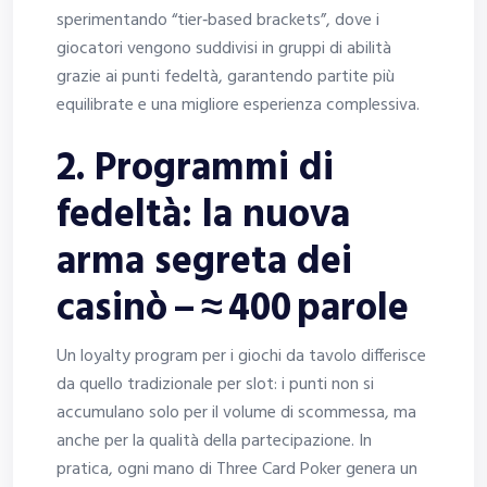
sperimentando “tier‑based brackets”, dove i
giocatori vengono suddivisi in gruppi di abilità
grazie ai punti fedeltà, garantendo partite più
equilibrate e una migliore esperienza complessiva.
2. Programmi di
fedeltà: la nuova
arma segreta dei
casinò – ≈ 400 parole
Un loyalty program per i giochi da tavolo differisce
da quello tradizionale per slot: i punti non si
accumulano solo per il volume di scommessa, ma
anche per la qualità della partecipazione. In
pratica, ogni mano di Three Card Poker genera un