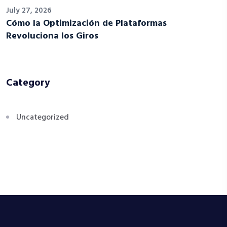
July 27, 2026
Cómo la Optimización de Plataformas
Revoluciona los Giros
Category
Uncategorized