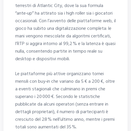
terrestri di Atlantic City, dove la sua formula
“ante‑up” ha attirato sia i high roller sia i giocatori
occasionali. Con l’avvento delle piattaforme web, il
gioco ha subito una digitalizzazione completa: le
mani vengono mescolate da algoritmi certificati,
l’RTP si aggira intorno al 99,2 % e la latenza è quasi
nulla, consentendo partite in tempo reale su
desktop e dispositivi mobili.
Le piattaforme più attive organizzano tornei
mensili con buy‑in che variano da 5 € a 200 €, oltre
a eventi stagionali che culminano in premi che
superano i 20 000 €. Secondo le statistiche
pubblicate da alcuni operatori (senza entrare in
dettagli proprietari), il numero di partecipanti è
cresciuto del 28 % nell’ultimo anno, mentre i premi
totali sono aumentati del 35 %.