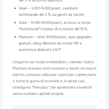
del 5 % sul primo deposito.
Silver – 5 001‑15 000 point, cashback
settimanale del 2 % sui giochi da tavolo.
Gold – 15 001‑30 000 point, accesso a tornei
“Invitational” e bonus di iscrizione del 10 %.
Platinum – oltre 30 000 point, seat upgrades
gratuiti, rebuy illimitati nei tornei VIP e
assistenza dedicata 24/7.
L’impatto sui tornei è immediato: i membri Gold e
Platinum ricevono inviti esclusivi a tavoli con buy‑in
ridotto, possono utilizzare i punti per coprire parte
o tutta la quota di iscrizione e, in alcuni casi,
ottengono “free‑play” che aumentano il bankroll
senza rischiare capitale proprio.