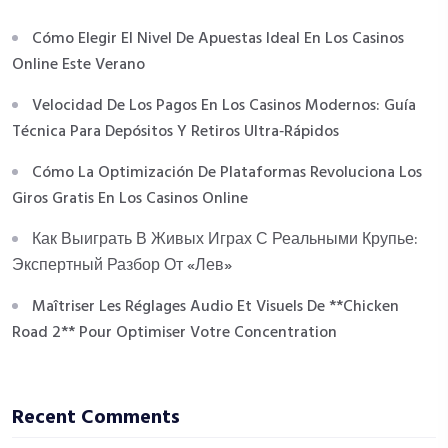
Cómo Elegir El Nivel De Apuestas Ideal En Los Casinos
Online Este Verano
Velocidad De Los Pagos En Los Casinos Modernos: Guía
Técnica Para Depósitos Y Retiros Ultra‑rápidos
Cómo La Optimización De Plataformas Revoluciona Los
Giros Gratis En Los Casinos Online
Как Выиграть В Живых Играх С Реальными Крупье:
Экспертный Разбор От «Лев»
Maîtriser Les Réglages Audio Et Visuels De **Chicken
Road 2** Pour Optimiser Votre Concentration
Recent Comments