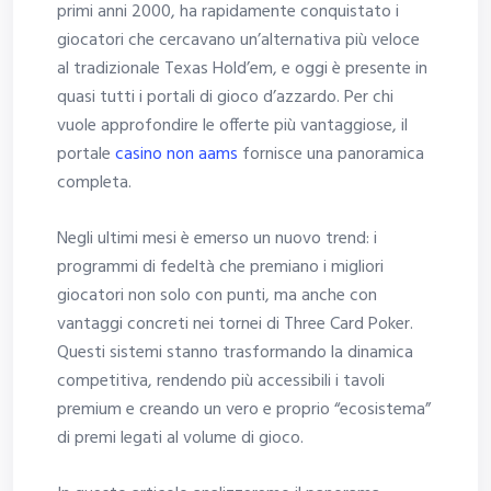
primi anni 2000, ha rapidamente conquistato i
giocatori che cercavano un’alternativa più veloce
al tradizionale Texas Hold’em, e oggi è presente in
quasi tutti i portali di gioco d’azzardo. Per chi
vuole approfondire le offerte più vantaggiose, il
portale
casino non aams
fornisce una panoramica
completa.
Negli ultimi mesi è emerso un nuovo trend: i
programmi di fedeltà che premiano i migliori
giocatori non solo con punti, ma anche con
vantaggi concreti nei tornei di Three Card Poker.
Questi sistemi stanno trasformando la dinamica
competitiva, rendendo più accessibili i tavoli
premium e creando un vero e proprio “ecosistema”
di premi legati al volume di gioco.