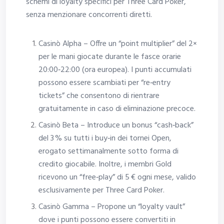
schemi di loyalty specifici per Three Card Poker,
senza menzionare concorrenti diretti.
Casinò Alpha – Offre un “point multiplier” del 2×
per le mani giocate durante le fasce orarie
20:00‑22:00 (ora europea). I punti accumulati
possono essere scambiati per “re‑entry
tickets” che consentono di rientrare
gratuitamente in caso di eliminazione precoce.
Casinò Beta – Introduce un bonus “cash‑back”
del 3 % su tutti i buy‑in dei tornei Open,
erogato settimanalmente sotto forma di
credito giocabile. Inoltre, i membri Gold
ricevono un “free‑play” di 5 € ogni mese, valido
esclusivamente per Three Card Poker.
Casinò Gamma – Propone un “loyalty vault”
dove i punti possono essere convertiti in