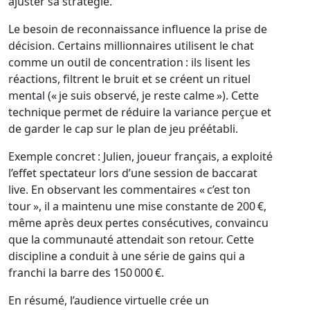
ajuster sa stratégie.
Le besoin de reconnaissance influence la prise de
décision. Certains millionnaires utilisent le chat
comme un outil de concentration : ils lisent les
réactions, filtrent le bruit et se créent un rituel
mental (« je suis observé, je reste calme »). Cette
technique permet de réduire la variance perçue et
de garder le cap sur le plan de jeu préétabli.
Exemple concret : Julien, joueur français, a exploité
l’effet spectateur lors d’une session de baccarat
live. En observant les commentaires « c’est ton
tour », il a maintenu une mise constante de 200 €,
même après deux pertes consécutives, convaincu
que la communauté attendait son retour. Cette
discipline a conduit à une série de gains qui a
franchi la barre des 150 000 €.
En résumé, l’audience virtuelle crée un