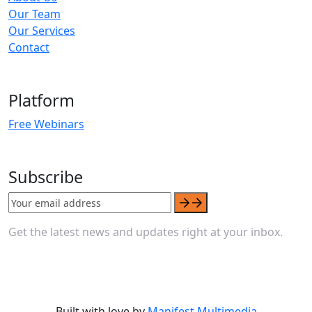
Our Team
Our Services
Contact
Platform
Free Webinars
Subscribe
Get the latest news and updates right at your inbox.
Built with love by
Manifest Multimedia