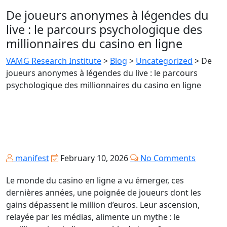
De joueurs anonymes à légendes du
live : le parcours psychologique des
millionnaires du casino en ligne
VAMG Research Institute
>
Blog
>
Uncategorized
>
De
joueurs anonymes à légendes du live : le parcours
psychologique des millionnaires du casino en ligne
manifest
February 10, 2026
No Comments
Le monde du casino en ligne a vu émerger, ces
dernières années, une poignée de joueurs dont les
gains dépassent le million d’euros. Leur ascension,
relayée par les médias, alimente un mythe : le