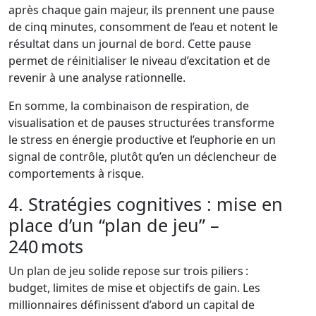
après chaque gain majeur, ils prennent une pause
de cinq minutes, consomment de l’eau et notent le
résultat dans un journal de bord. Cette pause
permet de réinitialiser le niveau d’excitation et de
revenir à une analyse rationnelle.
En somme, la combinaison de respiration, de
visualisation et de pauses structurées transforme
le stress en énergie productive et l’euphorie en un
signal de contrôle, plutôt qu’en un déclencheur de
comportements à risque.
4. Stratégies cognitives : mise en
place d’un “plan de jeu” –
240 mots
Un plan de jeu solide repose sur trois piliers :
budget, limites de mise et objectifs de gain. Les
millionnaires définissent d’abord un capital de