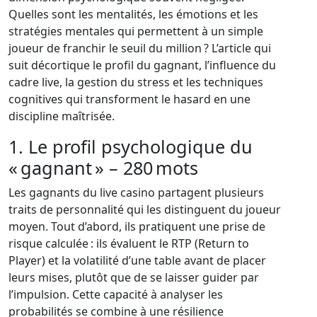
Quelles sont les mentalités, les émotions et les
stratégies mentales qui permettent à un simple
joueur de franchir le seuil du million ? L’article qui
suit décortique le profil du gagnant, l’influence du
cadre live, la gestion du stress et les techniques
cognitives qui transforment le hasard en une
discipline maîtrisée.
1. Le profil psychologique du
« gagnant » – 280 mots
Les gagnants du live casino partagent plusieurs
traits de personnalité qui les distinguent du joueur
moyen. Tout d’abord, ils pratiquent une prise de
risque calculée : ils évaluent le RTP (Return to
Player) et la volatilité d’une table avant de placer
leurs mises, plutôt que de se laisser guider par
l’impulsion. Cette capacité à analyser les
probabilités se combine à une résilience