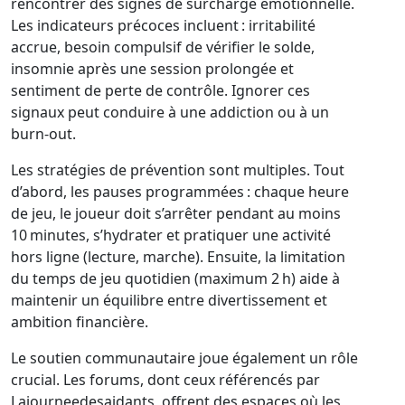
rencontrer des signes de surcharge émotionnelle.
Les indicateurs précoces incluent : irritabilité
accrue, besoin compulsif de vérifier le solde,
insomnie après une session prolongée et
sentiment de perte de contrôle. Ignorer ces
signaux peut conduire à une addiction ou à un
burn‑out.
Les stratégies de prévention sont multiples. Tout
d’abord, les pauses programmées : chaque heure
de jeu, le joueur doit s’arrêter pendant au moins
10 minutes, s’hydrater et pratiquer une activité
hors ligne (lecture, marche). Ensuite, la limitation
du temps de jeu quotidien (maximum 2 h) aide à
maintenir un équilibre entre divertissement et
ambition financière.
Le soutien communautaire joue également un rôle
crucial. Les forums, dont ceux référencés par
Lajourneedesaidants, offrent des espaces où les