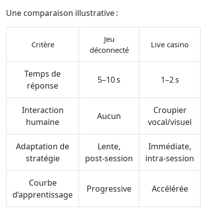
Une comparaison illustrative :
Jeu
Critère
Live casino
déconnecté
Temps de
5–10 s
1–2 s
réponse
Interaction
Croupier
Aucun
humaine
vocal/visuel
Adaptation de
Lente,
Immédiate,
stratégie
post‑session
intra‑session
Courbe
Progressive
Accélérée
d’apprentissage