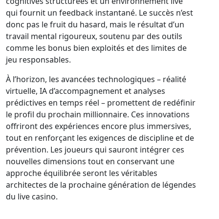
cognitives structurées et un environnement live
qui fournit un feedback instantané. Le succès n’est
donc pas le fruit du hasard, mais le résultat d’un
travail mental rigoureux, soutenu par des outils
comme les bonus bien exploités et des limites de
jeu responsables.
À l’horizon, les avancées technologiques – réalité
virtuelle, IA d’accompagnement et analyses
prédictives en temps réel – promettent de redéfinir
le profil du prochain millionnaire. Ces innovations
offriront des expériences encore plus immersives,
tout en renforçant les exigences de discipline et de
prévention. Les joueurs qui sauront intégrer ces
nouvelles dimensions tout en conservant une
approche équilibrée seront les véritables
architectes de la prochaine génération de légendes
du live casino.