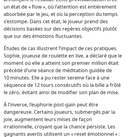
un état de « flow », où l’attention est entièrement
absorbée par le jeu, et où la perception du temps
s’estompe. Dans cet état, le joueur prend des
décisions basées sur des repères objectifs plutôt
que sur des émotions fluctuantes.
Études de cas illustrent l’impact de ces pratiques.
Sophie, joueuse de roulette en live, a déclaré que le
moment où elle a atteint son premier million était
précédé d’une séance de méditation guidée de
10 minutes. Elle a pu rester sereine face à une
séquence de 12 tours consécutifs où la bille a frôlé
le zéro, évitant ainsi de modifier son plan de mise.
À l’inverse, l’euphorie post‑gain peut être
dangereuse. Certains joueurs, submergés par la
joie, augmentent leurs mises de façon
irrationnelle, croyant que la chance persiste. Les
gagnants avertis utilisent un « reset émotionnel » :