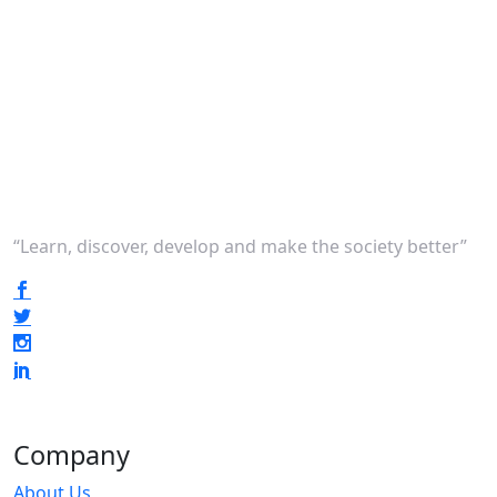
“Learn, discover, develop and make the society better”
Company
About Us