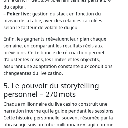
offre un RTP de 98,94 %, en limitant les paris à 2 %
du capital.
–
Poker live
: gestion du stack en fonction du
niveau de la table, avec des relances calculées
selon le facteur de volatilité du jeu.
Enfin, les gagnants réévaluent leur plan chaque
semaine, en comparant les résultats réels aux
prévisions. Cette boucle de rétroaction permet
d’ajuster les mises, les limites et les objectifs,
assurant une adaptation constante aux conditions
changeantes du live casino.
5. Le pouvoir du storytelling
personnel – 270 mots
Chaque millionnaire du live casino construit une
narration interne qui le guide pendant les sessions.
Cette histoire personnelle, souvent résumée par la
phrase « je suis un futur millionnaire », agit comme