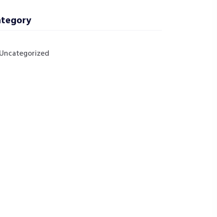
tegory
Uncategorized