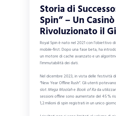
Storia di Successo:
Spin” – Un Casinò
Rivoluzionato il G
Royal Spin è nato nel 2021 con l’obiettivo d
mobile‑first. Dopo una fase beta, ha introd
un motore di cache avanzato e un algoritmo
l’immutabilità dei dati.
Nel dicembre 2023, in vista delle festività
“New Year Offline Rush”. Gli utenti potevano 
slot
Mega Moolah
e
Book of Ra
da utilizza
sessioni offline sono aumentate del 45 % ri
1,2 milioni di spin registrati in un unico giorno