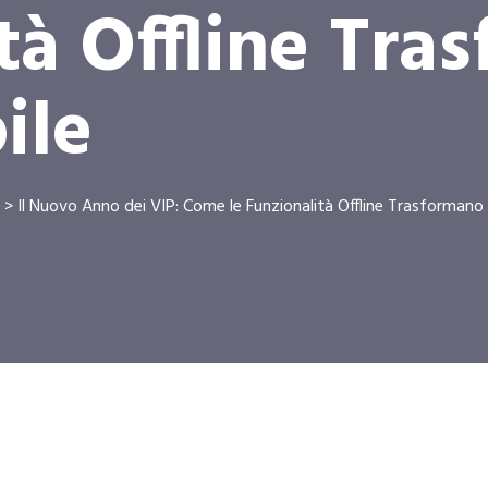
tà Offline Tras
ile
>
Il Nuovo Anno dei VIP: Come le Funzionalità Offline Trasformano 