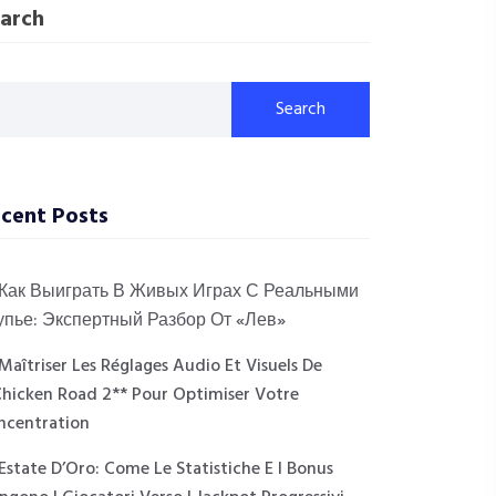
arch
Search
cent Posts
Как Выиграть В Живых Играх С Реальными
упье: Экспертный Разбор От «Лев»
Maîtriser Les Réglages Audio Et Visuels De
Chicken Road 2** Pour Optimiser Votre
ncentration
Estate D’Oro: Come Le Statistiche E I Bonus