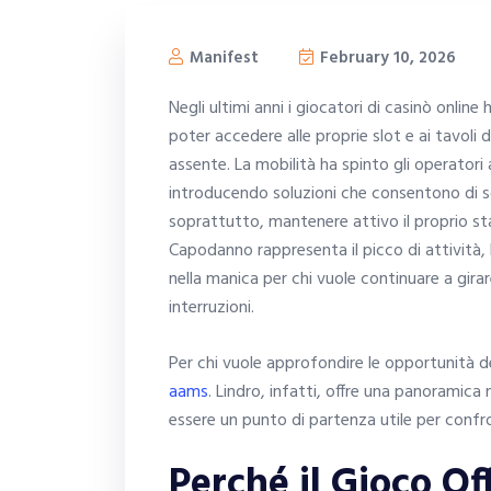
Manifest
February 10, 2026
Negli ultimi anni i giocatori di casinò onlin
poter accedere alle proprie slot e ai tavol
assente. La mobilità ha spinto gli operatori a
introducendo soluzioni che consentono di sca
soprattutto, mantenere attivo il proprio st
Capodanno rappresenta il picco di attività, 
nella manica per chi vuole continuare a girare
interruzioni.
Per chi vuole approfondire le opportunità de
aams
. Lindro, infatti, offre una panoramica
essere un punto di partenza utile per confron
Perché il Gioco Of