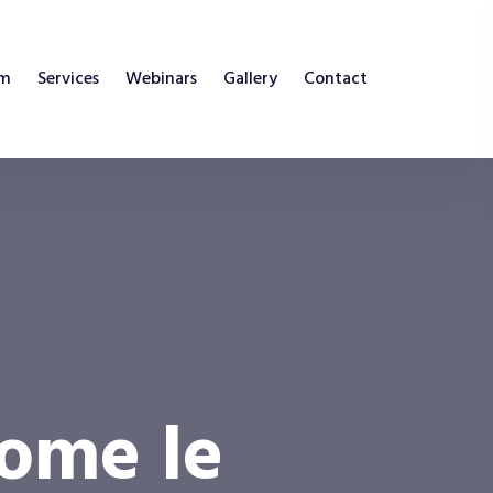
am
Services
Webinars
Gallery
Contact
Come le