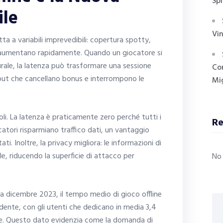
Spi
ile
Vin
a a variabili imprevedibili: copertura spotty,
e aumentano rapidamente. Quando un giocatore si
urale, la latenza può trasformare una sessione
Co
eout che cancellano bonus e interrompono le
Mig
oli. La latenza è praticamente zero perché tutti i
R
ocatori risparmiano traffico dati, un vantaggio
tati. Inoltre, la privacy migliora: le informazioni di
, riducendo la superficie di attacco per
No
a dicembre 2023, il tempo medio di gioco offline
dente, con gli utenti che dedicano in media 3,4
ne. Questo dato evidenzia come la domanda di