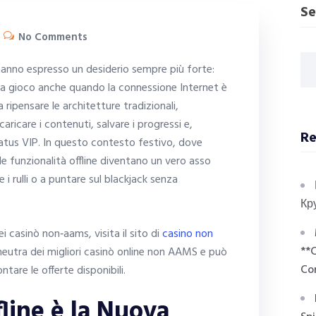
Se
No Comments
e hanno espresso un desiderio sempre più forte:
i da gioco anche quando la connessione Internet è
 ripensare le architetture tradizionali,
ricare i contenuti, salvare i progressi e,
Re
atus VIP. In questo contesto festivo, dove
le funzionalità offline diventano un vero asso
 i rulli o a puntare sul blackjack senza
Кр
i casinò non‑aams, visita il sito di
casino non
**
 neutra dei migliori casinò online non AAMS e può
Co
tare le offerte disponibili.
fline è la Nuova