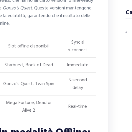
wiss, che hanno lanciato versioni “offline‑ready”
e
Gonzo’s Quest
. Queste versioni mantengono
Ca
 la volatilità, garantendo che il risultato delle
nline.
Sync al
Slot offline disponibili
ri‑connect
Starburst, Book of Dead
Immediate
5‑second
Gonzo’s Quest, Twin Spin
delay
Mega Fortune, Dead or
Real‑time
Alive 2