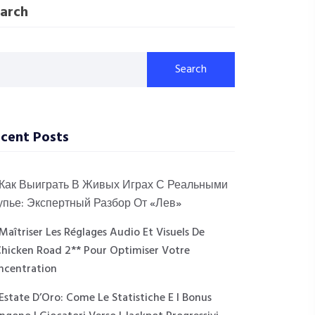
arch
Search
cent Posts
Как Выиграть В Живых Играх С Реальными
упье: Экспертный Разбор От «Лев»
Maîtriser Les Réglages Audio Et Visuels De
Chicken Road 2** Pour Optimiser Votre
ncentration
Estate D’Oro: Come Le Statistiche E I Bonus