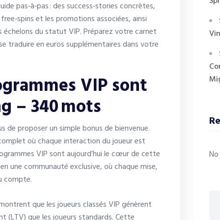
Spi
uide pas‑à‑pas : des success‑stories concrètes,
ree‑spins et les promotions associées, ainsi
es échelons du statut VIP. Préparez votre carnet
Vin
 se traduire en euros supplémentaires dans votre
Co
rogrammes VIP sont
Mig
ng – 340 mots
R
lus de proposer un simple bonus de bienvenue.
 complet où chaque interaction du joueur est
rogrammes VIP sont aujourd’hui le cœur de cette
No
ient en une communauté exclusive, où chaque mise,
u compte.
montrent que les joueurs classés VIP génèrent
ent (LTV) que les joueurs standards. Cette