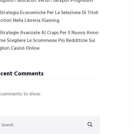
ngono I Giocatori Verso I Jackpot Progressivi
Strategia Economiche Per La Selezione Di Titoli
citori Nella Libreria IGaming
Strategie Avanzate Al Craps Per Il Nuovo Anno:
me Scegliere Le Scommesse Più Redditizie Sui
liori Casinò Online
ecent Comments
 comments to show.