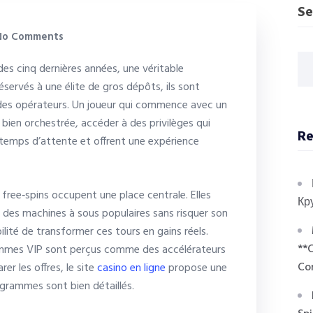
Se
o Comments
es cinq dernières années, une véritable
éservés à une élite de gros dépôts, ils sont
ion des opérateurs. Un joueur qui commence avec un
bien orchestrée, accéder à des privilèges qui
Re
 temps d’attente et offrent une expérience
 free‑spins occupent une place centrale. Elles
Кр
 des machines à sous populaires sans risquer son
ilité de transformer ces tours en gains réels.
**
rammes VIP sont perçus comme des accélérateurs
Co
r les offres, le site
casino en ligne
propose une
grammes sont bien détaillés.