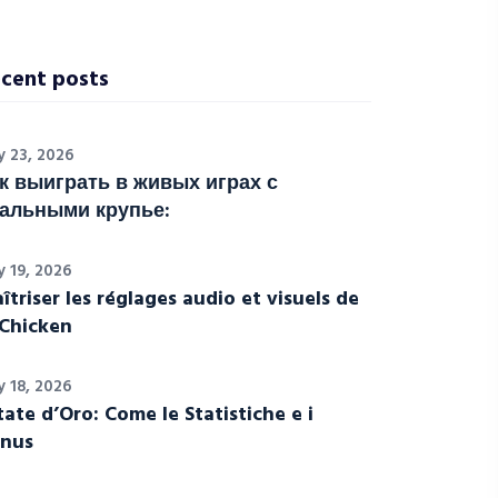
cent posts
y 23, 2026
к выиграть в живых играх с
альными крупье:
y 19, 2026
îtriser les réglages audio et visuels de
Chicken
y 18, 2026
tate d’Oro: Come le Statistiche e i
nus