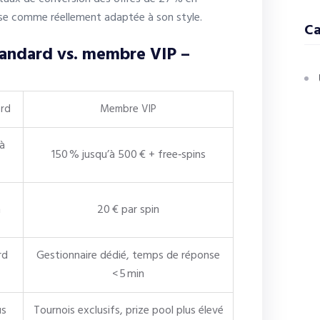
nse comme réellement adaptée à son style.
Ca
standard vs. membre VIP –
ard
Membre VIP
à
150 % jusqu’à 500 € + free‑spins
n
20 € par spin
rd
Gestionnaire dédié, temps de réponse
< 5 min
us
Tournois exclusifs, prize pool plus élevé