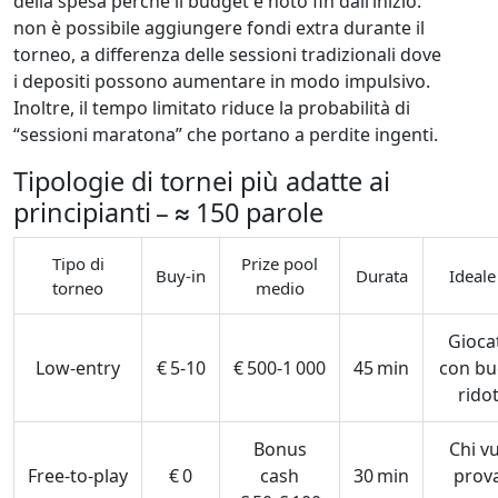
della spesa perché il budget è noto fin dall’inizio:
non è possibile aggiungere fondi extra durante il
torneo, a differenza delle sessioni tradizionali dove
i depositi possono aumentare in modo impulsivo.
Inoltre, il tempo limitato riduce la probabilità di
“sessioni maratona” che portano a perdite ingenti.
Tipologie di tornei più adatte ai
principianti – ≈ 150 parole
Tipo di
Prize pool
Buy‑in
Durata
Ideale
torneo
medio
Gioca
Low‑entry
€ 5‑10
€ 500‑1 000
45 min
con bu
rido
Bonus
Chi v
Free‑to‑play
€ 0
cash
30 min
prov