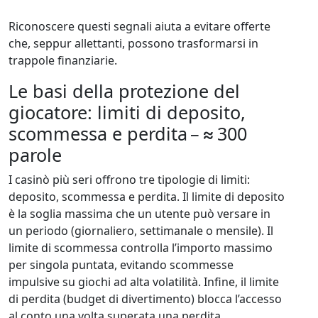
Riconoscere questi segnali aiuta a evitare offerte
che, seppur allettanti, possono trasformarsi in
trappole finanziarie.
Le basi della protezione del
giocatore: limiti di deposito,
scommessa e perdita – ≈ 300
parole
I casinò più seri offrono tre tipologie di limiti:
deposito, scommessa e perdita. Il limite di deposito
è la soglia massima che un utente può versare in
un periodo (giornaliero, settimanale o mensile). Il
limite di scommessa controlla l’importo massimo
per singola puntata, evitando scommesse
impulsive su giochi ad alta volatilità. Infine, il limite
di perdita (budget di divertimento) blocca l’accesso
al conto una volta superata una perdita