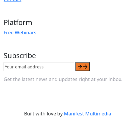
Platform
Free Webinars
Subscribe
Get the latest news and updates right at your inbox.
Built with love by
Manifest Multimedia