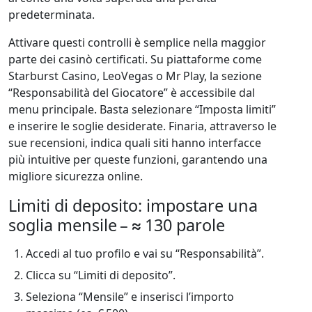
predeterminata.
Attivare questi controlli è semplice nella maggior
parte dei casinò certificati. Su piattaforme come
Starburst Casino, LeoVegas o Mr Play, la sezione
“Responsabilità del Giocatore” è accessibile dal
menu principale. Basta selezionare “Imposta limiti”
e inserire le soglie desiderate. Finaria, attraverso le
sue recensioni, indica quali siti hanno interfacce
più intuitive per queste funzioni, garantendo una
migliore sicurezza online.
Limiti di deposito: impostare una
soglia mensile – ≈ 130 parole
Accedi al tuo profilo e vai su “Responsabilità”.
Clicca su “Limiti di deposito”.
Seleziona “Mensile” e inserisci l’importo