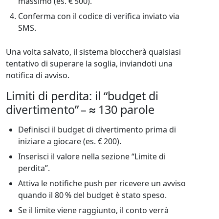
massimo (es. € 500).
Conferma con il codice di verifica inviato via
SMS.
Una volta salvato, il sistema bloccherà qualsiasi
tentativo di superare la soglia, inviandoti una
notifica di avviso.
Limiti di perdita: il “budget di
divertimento” – ≈ 130 parole
Definisci il budget di divertimento prima di
iniziare a giocare (es. € 200).
Inserisci il valore nella sezione “Limite di
perdita”.
Attiva le notifiche push per ricevere un avviso
quando il 80 % del budget è stato speso.
Se il limite viene raggiunto, il conto verrà