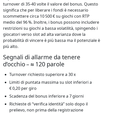
turnover di 35‑40 volte il valore del bonus. Questo
significa che per liberare i fondi è necessario
scommettere circa 10 500 € su giochi con RTP
medio del 96 %. Inoltre, i bonus possono includere
restrizioni su giochi a bassa volatilità, spingendo i
giocatori verso slot ad alta varianza dove la
probabilità di vincere è più bassa ma il potenziale è
più alto.
Segnali di allarme da tenere
d’occhio – ≈ 120 parole
Turnover richiesto superiore a 30 x
Limiti di puntata massima su slot inferiori a
€ 0,20 per giro
Scadenza del bonus inferiore a 7 giorni
Richieste di “verifica identità” solo dopo il
prelievo, non prima della registrazione