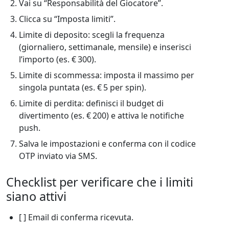
Vai su “Responsabilità del Giocatore”.
Clicca su “Imposta limiti”.
Limite di deposito: scegli la frequenza
(giornaliero, settimanale, mensile) e inserisci
l’importo (es. € 300).
Limite di scommessa: imposta il massimo per
singola puntata (es. € 5 per spin).
Limite di perdita: definisci il budget di
divertimento (es. € 200) e attiva le notifiche
push.
Salva le impostazioni e conferma con il codice
OTP inviato via SMS.
Checklist per verificare che i limiti
siano attivi
[ ] Email di conferma ricevuta.