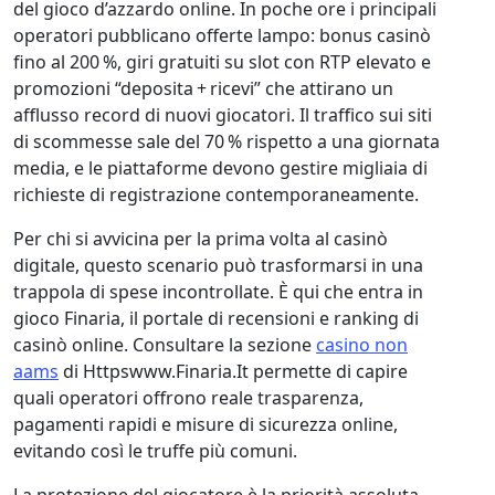
del gioco d’azzardo online. In poche ore i principali
operatori pubblicano offerte lampo: bonus casinò
fino al 200 %, giri gratuiti su slot con RTP elevato e
promozioni “deposita + ricevi” che attirano un
afflusso record di nuovi giocatori. Il traffico sui siti
di scommesse sale del 70 % rispetto a una giornata
media, e le piattaforme devono gestire migliaia di
richieste di registrazione contemporaneamente.
Per chi si avvicina per la prima volta al casinò
digitale, questo scenario può trasformarsi in una
trappola di spese incontrollate. È qui che entra in
gioco Finaria, il portale di recensioni e ranking di
casinò online. Consultare la sezione
casino non
aams
di Httpswww.Finaria.It permette di capire
quali operatori offrono reale trasparenza,
pagamenti rapidi e misure di sicurezza online,
evitando così le truffe più comuni.