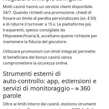
Molti casinò hanno un servizio clienti disponibile
24/7. Quando richiedi una promozione, chiedi di
fissare un limite di perdita personalizzato (es. € 50)
e di ridurre il turnover a 15 x. Le piattaforme più
trasparenti, spesso consigliate da
Httpswww.Finaria.It, accettano queste richieste per
mantenere la fiducia del giocatore.
Utilizzare promozioni con limiti integrati permette
di beneficiare dei bonus casinò senza
compromettere la sicurezza online.
Strumenti esterni di
auto‑controllo: app, estensioni e
servizi di monitoraggio – ≈ 360
parole
Oltre ai limiti interni dei casinò, esistono strumenti