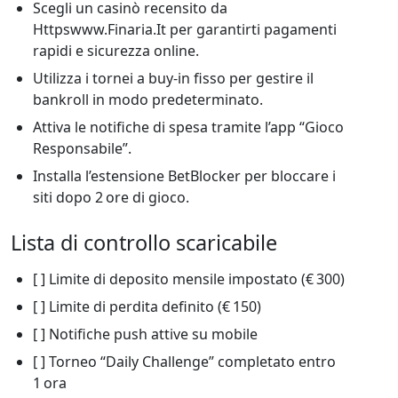
Scegli un casinò recensito da
Httpswww.Finaria.It per garantirti pagamenti
rapidi e sicurezza online.
Utilizza i tornei a buy‑in fisso per gestire il
bankroll in modo predeterminato.
Attiva le notifiche di spesa tramite l’app “Gioco
Responsabile”.
Installa l’estensione BetBlocker per bloccare i
siti dopo 2 ore di gioco.
Lista di controllo scaricabile
[ ] Limite di deposito mensile impostato (€ 300)
[ ] Limite di perdita definito (€ 150)
[ ] Notifiche push attive su mobile
[ ] Torneo “Daily Challenge” completato entro
1 ora