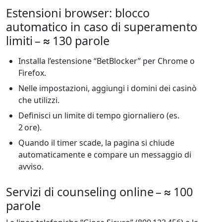
Estensioni browser: blocco
automatico in caso di superamento
limiti – ≈ 130 parole
Installa l’estensione “BetBlocker” per Chrome o
Firefox.
Nelle impostazioni, aggiungi i domini dei casinò
che utilizzi.
Definisci un limite di tempo giornaliero (es.
2 ore).
Quando il timer scade, la pagina si chiude
automaticamente e compare un messaggio di
avviso.
Servizi di counseling online – ≈ 100
parole