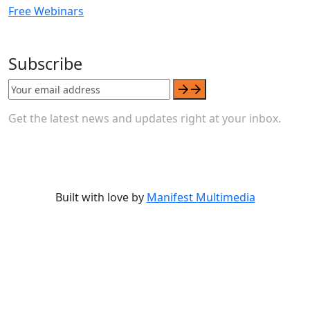
Free Webinars
Subscribe
Get the latest news and updates right at your inbox.
Built with love by
Manifest Multimedia