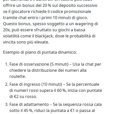
offrire un bonus del 20 % sul deposito successivo
se il giocatore richiede il codice promozionale
tramite chat entro i primi 10 minuti di gioco.
Questo bonus, spesso soggetto a un wagering di
20x, può essere sfruttato su giochi a bassa
volatilità come il blackjack, dove le probabilità di
vincita sono più elevate.
Esempio di piano di puntata dinamico:
Fase di osservazione (5 minuti) – Usa la chat per
chiedere la distribuzione dei numeri alla
roulette.
Fase di ingresso (10 minuti) – Se la percentuale
di numeri rossi supera il 60 %, inizia con puntate
di €2 su rosso.
Fase di adattamento – Se la sequenza rossa cala
sotto il 45 %, riduci la puntata a €1 o passa al