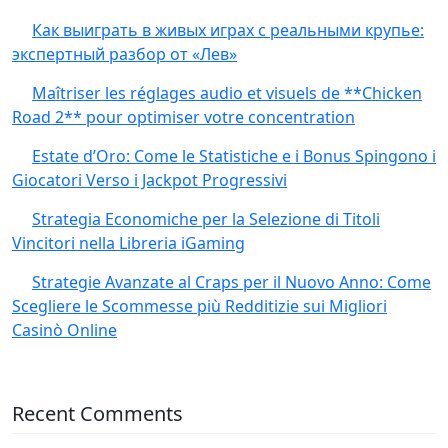
Как выиграть в живых играх с реальными крупье:
экспертный разбор от «Лев»
Maîtriser les réglages audio et visuels de **Chicken
Road 2** pour optimiser votre concentration
Estate d’Oro: Come le Statistiche e i Bonus Spingono i
Giocatori Verso i Jackpot Progressivi
Strategia Economiche per la Selezione di Titoli
Vincitori nella Libreria iGaming
Strategie Avanzate al Craps per il Nuovo Anno: Come
Scegliere le Scommesse più Redditizie sui Migliori
Casinò Online
Recent Comments