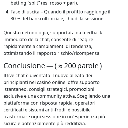
betting “split” (es. rosso + pari).
Fase di uscita – Quando il profitto raggiunge il
30 % del bankroll iniziale, chiudi la sessione.
Questa metodologia, supportata da feedback
immediato della chat, consente di reagire
rapidamente a cambiamenti di tendenza,
ottimizzando il rapporto rischio/ricompensa.
Conclusione — ( ≈ 200 parole )
Il live chat è diventato il nuovo alleato dei
principianti nei casinò online: offre supporto
istantaneo, consigli strategici, promozioni
esclusive e una community attiva. Scegliendo una
piattaforma con risposta rapida, operatori
certificati e sistemi anti‑frodi, è possibile
trasformare ogni sessione in un’esperienza più
sicura e potenzialmente più redditizia.