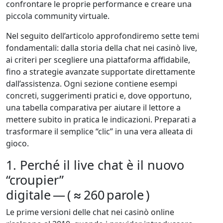
confrontare le proprie performance e creare una
piccola community virtuale.
Nel seguito dell’articolo approfondiremo sette temi
fondamentali: dalla storia della chat nei casinò live,
ai criteri per scegliere una piattaforma affidabile,
fino a strategie avanzate supportate direttamente
dall’assistenza. Ogni sezione contiene esempi
concreti, suggerimenti pratici e, dove opportuno,
una tabella comparativa per aiutare il lettore a
mettere subito in pratica le indicazioni. Preparati a
trasformare il semplice “clic” in una vera alleata di
gioco.
1. Perché il live chat è il nuovo
“croupier”
digitale — ( ≈ 260 parole )
Le prime versioni delle chat nei casinò online