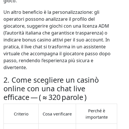
gioco.
Un altro beneficio è la personalizzazione: gli
operatori possono analizzare il profilo del
giocatore, suggerire giochi con una licenza ADM
(l’autorità italiana che garantisce trasparenza) o
indicare bonus casino attivi per il suo account. In
pratica, il live chat si trasforma in un assistente
virtuale che accompagna il giocatore passo dopo
passo, rendendo l’esperienza più sicura e
divertente.
2. Come scegliere un casinò
online con una chat live
efficace — ( ≈ 320 parole )
Perché è
Criterio
Cosa verificare
importante