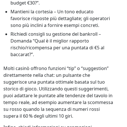
budget €30?”.
Mantieni la cortesia – Un tono educato
favorisce risposte più dettagliate; gli operatori
sono più inclini a fornire esempi concreti.
Richiedi consigli su gestione del bankroll –
Domanda “Qual è il miglior rapporto
rischio/ricompensa per una puntata di €5 al
baccarat?”.
Molti casinò offrono funzioni “tip” o “suggestion”
direttamente nella chat: un pulsante che
suggerisce una puntata ottimale basata sul tuo
storico di gioco. Utilizzando questi suggerimenti,
puoi adattare le puntate alle tendenze del tavolo in
tempo reale, ad esempio aumentare la scommessa
su rosso quando la sequenza di numeri rossi
supera il 60 % degli ultimi 10 giri.