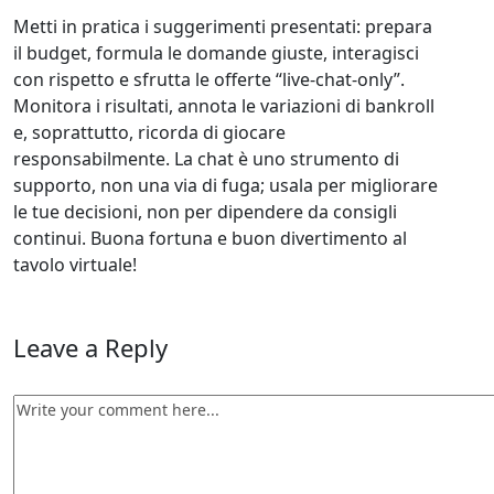
Metti in pratica i suggerimenti presentati: prepara
il budget, formula le domande giuste, interagisci
con rispetto e sfrutta le offerte “live‑chat‑only”.
Monitora i risultati, annota le variazioni di bankroll
e, soprattutto, ricorda di giocare
responsabilmente. La chat è uno strumento di
supporto, non una via di fuga; usala per migliorare
le tue decisioni, non per dipendere da consigli
continui. Buona fortuna e buon divertimento al
tavolo virtuale!
Leave a Reply