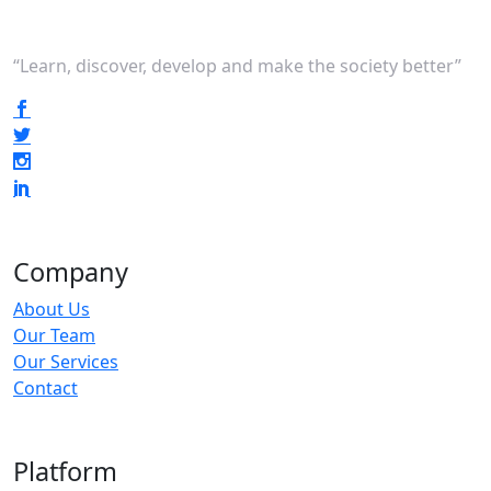
“Learn, discover, develop and make the society better”
Company
About Us
Our Team
Our Services
Contact
Platform