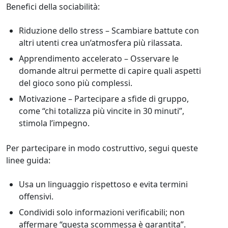
Benefici della sociabilità:
Riduzione dello stress – Scambiare battute con
altri utenti crea un’atmosfera più rilassata.
Apprendimento accelerato – Osservare le
domande altrui permette di capire quali aspetti
del gioco sono più complessi.
Motivazione – Partecipare a sfide di gruppo,
come “chi totalizza più vincite in 30 minuti”,
stimola l’impegno.
Per partecipare in modo costruttivo, segui queste
linee guida:
Usa un linguaggio rispettoso e evita termini
offensivi.
Condividi solo informazioni verificabili; non
affermare “questa scommessa è garantita”.