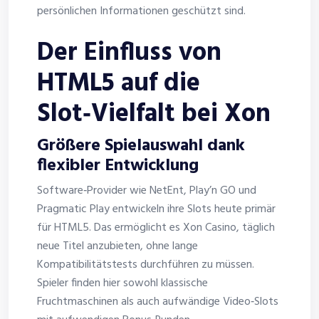
persönlichen Informationen geschützt sind.
Der Einfluss von
HTML5 auf die
Slot‑Vielfalt bei Xon
Größere Spielauswahl dank
flexibler Entwicklung
Software‑Provider wie NetEnt, Play’n GO und
Pragmatic Play entwickeln ihre Slots heute primär
für HTML5. Das ermöglicht es Xon Casino, täglich
neue Titel anzubieten, ohne lange
Kompatibilitätstests durchführen zu müssen.
Spieler finden hier sowohl klassische
Fruchtmaschinen als auch aufwändige Video‑Slots