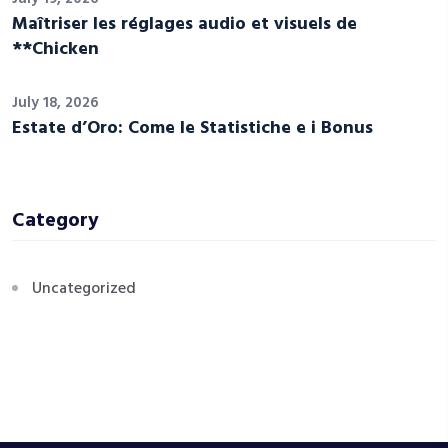
Maîtriser les réglages audio et visuels de
**Chicken
July 18, 2026
Estate d’Oro: Come le Statistiche e i Bonus
Category
Uncategorized