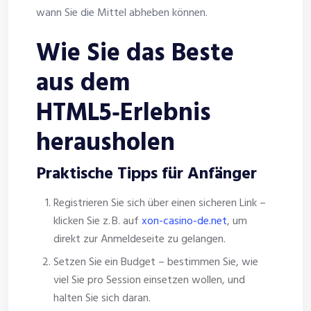
wann Sie die Mittel abheben können.
Wie Sie das Beste
aus dem
HTML5‑Erlebnis
herausholen
Praktische Tipps für Anfänger
Registrieren Sie sich über einen sicheren Link –
klicken Sie z. B. auf
xon-casino-de.net
, um
direkt zur Anmeldeseite zu gelangen.
Setzen Sie ein Budget – bestimmen Sie, wie
viel Sie pro Session einsetzen wollen, und
halten Sie sich daran.