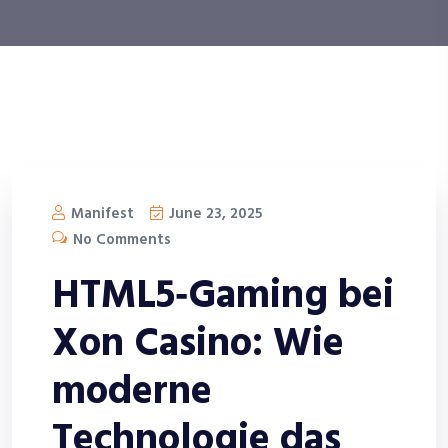
Manifest
June 23, 2025
No Comments
HTML5‑Gaming bei
Xon Casino: Wie
moderne
Technologie das