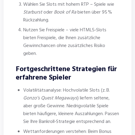
Wählen Sie Slots mit hohem RTP – Spiele wie
Starburst
oder
Book of Ra
bieten über 95 %
Rückzahlung.
Nutzen Sie Freispiele – viele HTML5‑Slots
bieten Freispiele, die Ihnen zusätzliche
Gewinnchancen ohne zusätzliches Risiko
geben.
Fortgeschrittene Strategien für
erfahrene Spieler
Volatilitätsanalyse: Hochvolatile Slots (z. B.
Gonzo’s Quest Megaways
) liefern seltene,
aber große Gewinne. Niedrigvolatile Spiele
bieten häufigere, kleinere Auszahlungen. Passen
Sie Ihre Bankroll‑Strategie entsprechend an.
Wettanforderungen verstehen: Beim Bonus