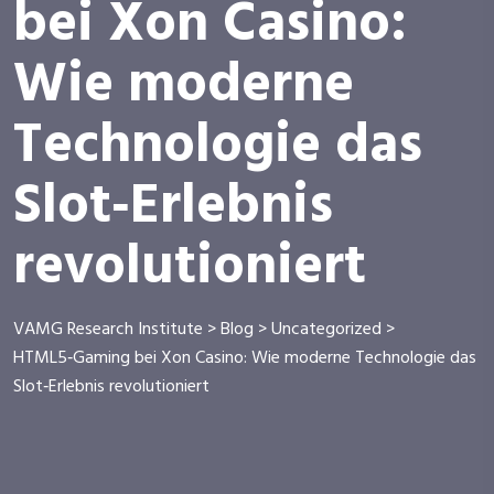
bei Xon Casino:
Wie moderne
Technologie das
Slot‑Erlebnis
revolutioniert
VAMG Research Institute
>
Blog
>
Uncategorized
>
HTML5‑Gaming bei Xon Casino: Wie moderne Technologie das
Slot‑Erlebnis revolutioniert