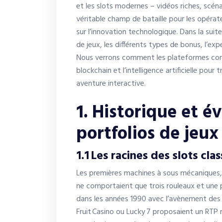
et les slots modernes – vidéos riches, scénar
véritable champ de bataille pour les opérate
sur l’innovation technologique. Dans la suite
de jeux, les différents types de bonus, l’expé
Nous verrons comment les plateformes conte
blockchain et l’intelligence artificielle pou
aventure interactive.
1. Historique et é
portfolios de jeux
1.1 Les racines des slots cla
Les premières machines à sous mécaniques, 
ne comportaient que trois rouleaux et une
dans les années 1990 avec l’avènement des 
Fruit Casino ou Lucky 7 proposaient un RTP m