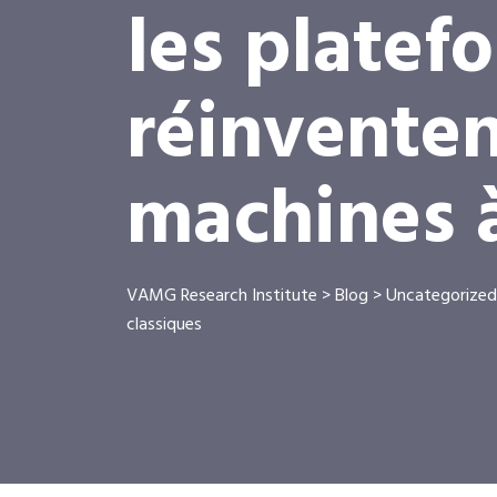
les plate
réinventen
machines à
VAMG Research Institute
>
Blog
>
Uncategorized
classiques