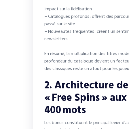
Impact sur la fidélisation
– Catalogues profonds : offrent des parcou
passé sur le site.
– Nouveautés fréquentes : créent un sentimen
newsletters.
En résumé, la multiplication des titres mod
profondeur du catalogue devient un facteur c
des classiques reste un atout pour les joueu
2. Architecture d
« Free Spins » au
400 mots
Les bonus constituent le principal levier d’a