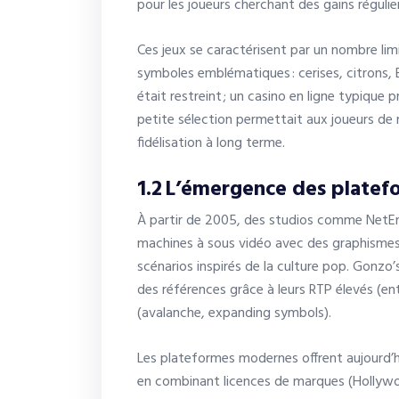
pour les joueurs cherchant des gains régulier
Ces jeux se caractérisent par un nombre lim
symboles emblématiques : cerises, citrons,
était restreint ; un casino en ligne typique 
petite sélection permettait aux joueurs de m
fidélisation à long terme.
1.2 L’émergence des plate
À partir de 2005, des studios comme NetEnt
machines à sous vidéo avec des graphismes
scénarios inspirés de la culture pop. Gonzo
des références grâce à leurs RTP élevés (en
(avalanche, expanding symbols).
Les plateformes modernes offrent aujourd’hui
en combinant licences de marques (Hollywoo