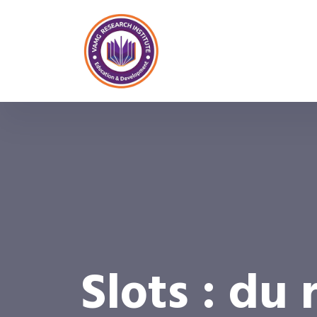
Slots : du