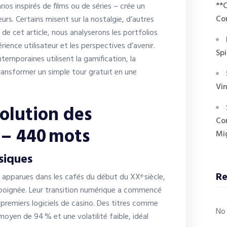
**
ios inspirés de films ou de séries – crée un
Co
urs. Certains misent sur la nostalgie, d’autres
 de cet article, nous analyserons les portfolios
rience utilisateur et les perspectives d’avenir.
Spi
mporaines utilisent la gamification, la
r transformer un simple tour gratuit en une
Vin
volution des
Co
 – 440 mots
Mig
ssiques
R
apparues dans les cafés du début du XXᵉ siècle,
 poignée. Leur transition numérique a commencé
premiers logiciels de casino. Des titres comme
No
oyen de 94 % et une volatilité faible, idéal