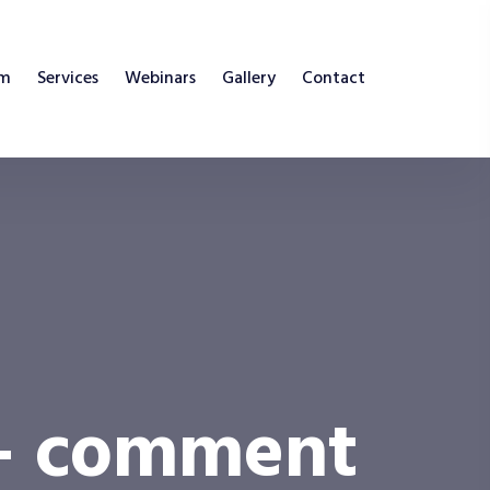
am
Services
Webinars
Gallery
Contact
r – comment