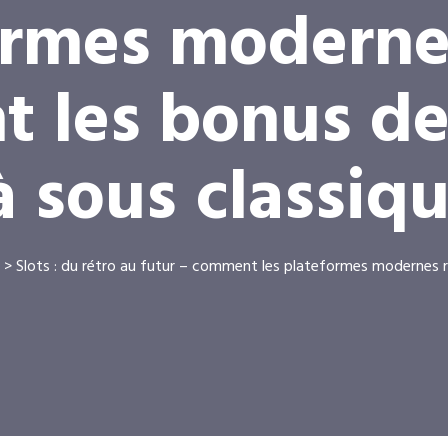
formes moderne
t les bonus d
 sous classiq
>
Slots : du rétro au futur – comment les plateformes modernes 