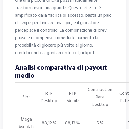
che una piccola vincita possa rapidamente
trasformarsi in una grande. Questo effetto è
amplificato dalla facilità di accesso: basta un paio
di swipe per lanciare una spin, e il giocatore
percepisce il controllo. La combinazione di brevi
pause e ricompense immediate aumenta la
probabilità di giocare più volte al giorno,
contribuendo al gonfiamento del jackpot.
Analisi comparativa di payout
medio
Contribution
RTP
RTP
Cont
Slot
Rate
Desktop
Mobile
Rate
Desktop
Mega
88,12 %
88,12 %
5 %
Moolah