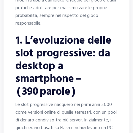
mobilità abbia cambiato le regole del gioco e quali
pratiche adottare per massimizzare le proprie
probabilità, sempre nel rispetto del gioco
responsabile.
1. L’evoluzione delle
slot progressive: da
desktop a
smartphone –
( 390 parole )
Le slot progressive nacquero nei primi anni 2000
come versioni online di quelle terrestri, con un pool
di denaro condiviso tra più server. Inizialmente, i
giochi erano basati su Flash e richiedevano un PC