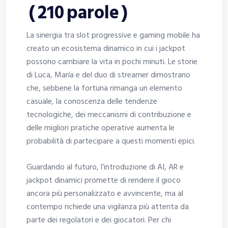
( 210 parole )
La sinergia tra slot progressive e gaming mobile ha
creato un ecosistema dinamico in cui i jackpot
possono cambiare la vita in pochi minuti. Le storie
di Luca, María e del duo di streamer dimostrano
che, sebbene la fortuna rimanga un elemento
casuale, la conoscenza delle tendenze
tecnologiche, dei meccanismi di contribuzione e
delle migliori pratiche operative aumenta le
probabilità di partecipare a questi momenti epici.
Guardando al futuro, l’introduzione di AI, AR e
jackpot dinamici promette di rendere il gioco
ancora più personalizzato e avvincente, ma al
contempo richiede una vigilanza più attenta da
parte dei regolatori e dei giocatori. Per chi