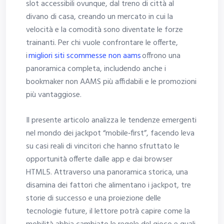
slot accessibili ovunque, dal treno di città al
divano di casa, creando un mercato in cui la
velocità e la comodità sono diventate le forze
trainanti. Per chi vuole confrontare le offerte,
i
migliori siti scommesse non aams
offrono una
panoramica completa, includendo anche i
bookmaker non AAMS più affidabili e le promozioni
più vantaggiose.
Il presente articolo analizza le tendenze emergenti
nel mondo dei jackpot “mobile‑first”, facendo leva
su casi reali di vincitori che hanno sfruttato le
opportunità offerte dalle app e dai browser
HTML5. Attraverso una panoramica storica, una
disamina dei fattori che alimentano i jackpot, tre
storie di successo e una proiezione delle
tecnologie future, il lettore potrà capire come la