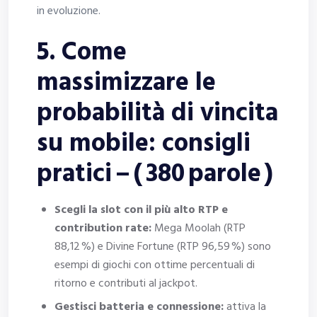
in evoluzione.
5. Come
massimizzare le
probabilità di vincita
su mobile: consigli
pratici – ( 380 parole )
Scegli la slot con il più alto RTP e
contribution rate:
Mega Moolah (RTP
88,12 %) e Divine Fortune (RTP 96,59 %) sono
esempi di giochi con ottime percentuali di
ritorno e contributi al jackpot.
Gestisci batteria e connessione:
attiva la