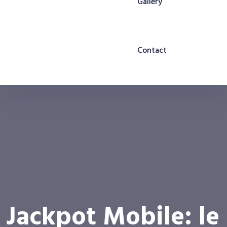
Gallery
Contact
Jackpot Mobile: le