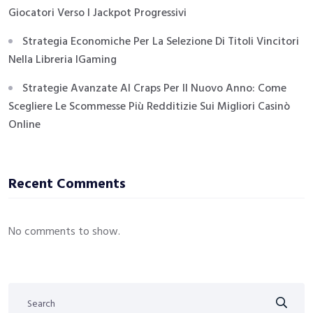
Giocatori Verso I Jackpot Progressivi
Strategia Economiche Per La Selezione Di Titoli Vincitori
Nella Libreria IGaming
Strategie Avanzate Al Craps Per Il Nuovo Anno: Come
Scegliere Le Scommesse Più Redditizie Sui Migliori Casinò
Online
Recent Comments
No comments to show.