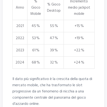
%
Incremento
% Gioco
Anno
Gioco
medio jackpot
Desktop
Mobile
mobile
2021
45 %
55 %
+15 %
2022
53 %
47 %
+19 %
2023
61 %
39 %
+22 %
2024
68 %
32 %
+24 %
Il dato più significativo è la crescita della quota di
mercato mobile, che ha trasformato le slot
progressive da un fenomeno di nicchia a una
componente centrale del panorama del gioco
d’azzardo online.