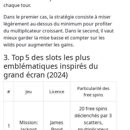
chaque tour.
Dans le premier cas, la stratégie consiste à miser
légèrement au-dessus du minimum pour profiter
du multiplicateur croissant. Dans le second, il vaut
mieux garder la mise basse et compter sur les
wilds pour augmenter les gains.
3. Top 5 des slots les plus
emblématiques inspirés du
grand écran (2024)
Particularité des
#
Jeu
Licence
free spins
20 free spins
déclenchés par 3
Mission:
James
scatters,
1
Jackpot
Bond
multiplicateur