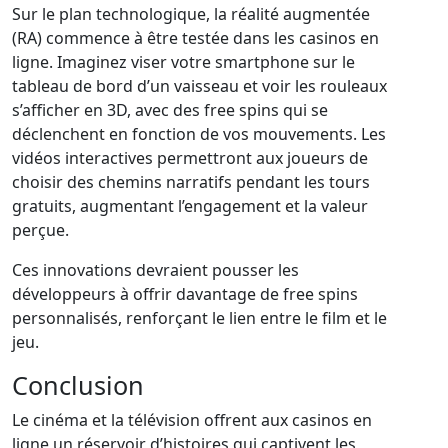
Sur le plan technologique, la réalité augmentée
(RA) commence à être testée dans les casinos en
ligne. Imaginez viser votre smartphone sur le
tableau de bord d’un vaisseau et voir les rouleaux
s’afficher en 3D, avec des free spins qui se
déclenchent en fonction de vos mouvements. Les
vidéos interactives permettront aux joueurs de
choisir des chemins narratifs pendant les tours
gratuits, augmentant l’engagement et la valeur
perçue.
Ces innovations devraient pousser les
développeurs à offrir davantage de free spins
personnalisés, renforçant le lien entre le film et le
jeu.
Conclusion
Le cinéma et la télévision offrent aux casinos en
ligne un réservoir d’histoires qui captivent les