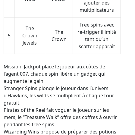
ajouter des
multiplicateurs
Free spins avec
The
The
re‑trigger illimité
5
Crown
Crown
tant qu’un
Jewels
scatter apparaît
Mission: Jackpot place le joueur aux côtés de
l’agent 007, chaque spin libère un gadget qui
augmente le gain.
Stranger Spins plonge le joueur dans l’univers
d’Hawkins, les wilds se multiplient à chaque tour
gratuit.
Pirates of the Reel fait voguer le joueur sur les
mers, le “Treasure Walk” offre des coffres à ouvrir
pendant les free spins.
Wizarding Wins propose de préparer des potions