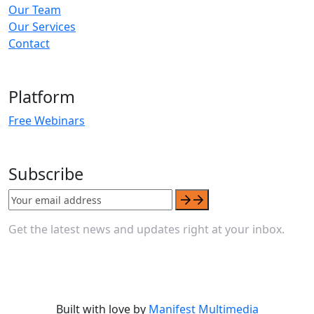
Our Team
Our Services
Contact
Platform
Free Webinars
Subscribe
Get the latest news and updates right at your inbox.
Built with love by
Manifest Multimedia