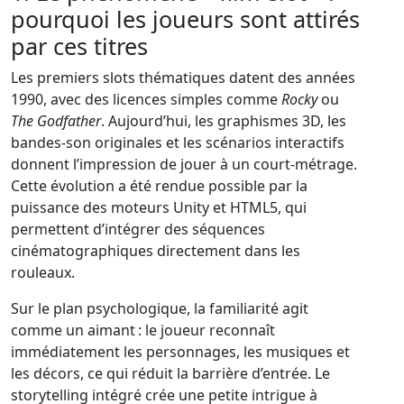
pourquoi les joueurs sont attirés
par ces titres
Les premiers slots thématiques datent des années
1990, avec des licences simples comme
Rocky
ou
The Godfather
. Aujourd’hui, les graphismes 3D, les
bandes‑son originales et les scénarios interactifs
donnent l’impression de jouer à un court‑métrage.
Cette évolution a été rendue possible par la
puissance des moteurs Unity et HTML5, qui
permettent d’intégrer des séquences
cinématographiques directement dans les
rouleaux.
Sur le plan psychologique, la familiarité agit
comme un aimant : le joueur reconnaît
immédiatement les personnages, les musiques et
les décors, ce qui réduit la barrière d’entrée. Le
storytelling intégré crée une petite intrigue à