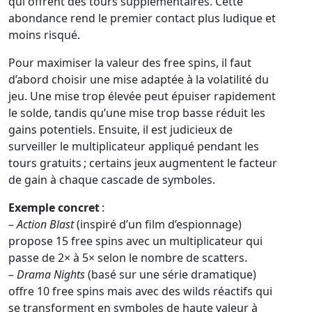
qui offrent des tours supplémentaires. Cette
abondance rend le premier contact plus ludique et
moins risqué.
Pour maximiser la valeur des free spins, il faut
d’abord choisir une mise adaptée à la volatilité du
jeu. Une mise trop élevée peut épuiser rapidement
le solde, tandis qu’une mise trop basse réduit les
gains potentiels. Ensuite, il est judicieux de
surveiller le multiplicateur appliqué pendant les
tours gratuits ; certains jeux augmentent le facteur
de gain à chaque cascade de symboles.
Exemple concret
:
–
Action Blast
(inspiré d’un film d’espionnage)
propose 15 free spins avec un multiplicateur qui
passe de 2× à 5× selon le nombre de scatters.
–
Drama Nights
(basé sur une série dramatique)
offre 10 free spins mais avec des wilds réactifs qui
se transforment en symboles de haute valeur à