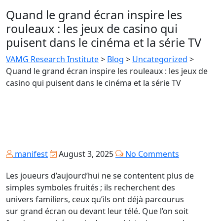
Quand le grand écran inspire les
rouleaux : les jeux de casino qui
puisent dans le cinéma et la série TV
VAMG Research Institute
>
Blog
>
Uncategorized
>
Quand le grand écran inspire les rouleaux : les jeux de
casino qui puisent dans le cinéma et la série TV
manifest
August 3, 2025
No Comments
Les joueurs d’aujourd’hui ne se contentent plus de
simples symboles fruités ; ils recherchent des
univers familiers, ceux qu’ils ont déjà parcourus
sur grand écran ou devant leur télé. Que l’on soit