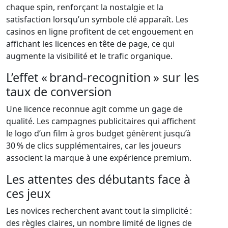
chaque spin, renforçant la nostalgie et la
satisfaction lorsqu’un symbole clé apparaît. Les
casinos en ligne profitent de cet engouement en
affichant les licences en tête de page, ce qui
augmente la visibilité et le trafic organique.
L’effet « brand‑recognition » sur les
taux de conversion
Une licence reconnue agit comme un gage de
qualité. Les campagnes publicitaires qui affichent
le logo d’un film à gros budget génèrent jusqu’à
30 % de clics supplémentaires, car les joueurs
associent la marque à une expérience premium.
Les attentes des débutants face à
ces jeux
Les novices recherchent avant tout la simplicité :
des règles claires, un nombre limité de lignes de