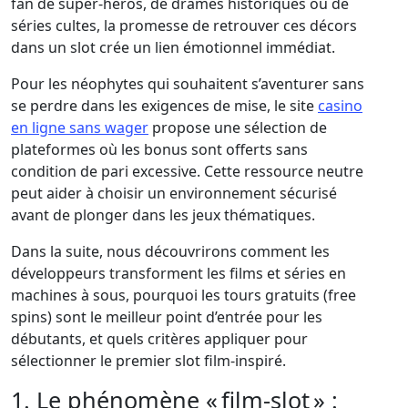
fan de super‑héros, de drames historiques ou de
séries cultes, la promesse de retrouver ces décors
dans un slot crée un lien émotionnel immédiat.
Pour les néophytes qui souhaitent s’aventurer sans
se perdre dans les exigences de mise, le site
casino
en ligne sans wager
propose une sélection de
plateformes où les bonus sont offerts sans
condition de pari excessive. Cette ressource neutre
peut aider à choisir un environnement sécurisé
avant de plonger dans les jeux thématiques.
Dans la suite, nous découvrirons comment les
développeurs transforment les films et séries en
machines à sous, pourquoi les tours gratuits (free
spins) sont le meilleur point d’entrée pour les
débutants, et quels critères appliquer pour
sélectionner le premier slot film‑inspiré.
1. Le phénomène « film‑slot » :