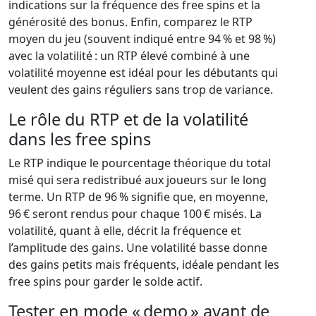
indications sur la fréquence des free spins et la
générosité des bonus. Enfin, comparez le RTP
moyen du jeu (souvent indiqué entre 94 % et 98 %)
avec la volatilité : un RTP élevé combiné à une
volatilité moyenne est idéal pour les débutants qui
veulent des gains réguliers sans trop de variance.
Le rôle du RTP et de la volatilité
dans les free spins
Le RTP indique le pourcentage théorique du total
misé qui sera redistribué aux joueurs sur le long
terme. Un RTP de 96 % signifie que, en moyenne,
96 € seront rendus pour chaque 100 € misés. La
volatilité, quant à elle, décrit la fréquence et
l’amplitude des gains. Une volatilité basse donne
des gains petits mais fréquents, idéale pendant les
free spins pour garder le solde actif.
Tester en mode « demo » avant de