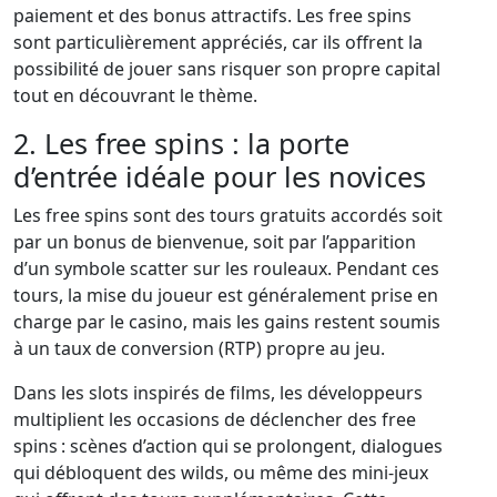
paiement et des bonus attractifs. Les free spins
sont particulièrement appréciés, car ils offrent la
possibilité de jouer sans risquer son propre capital
tout en découvrant le thème.
2. Les free spins : la porte
d’entrée idéale pour les novices
Les free spins sont des tours gratuits accordés soit
par un bonus de bienvenue, soit par l’apparition
d’un symbole scatter sur les rouleaux. Pendant ces
tours, la mise du joueur est généralement prise en
charge par le casino, mais les gains restent soumis
à un taux de conversion (RTP) propre au jeu.
Dans les slots inspirés de films, les développeurs
multiplient les occasions de déclencher des free
spins : scènes d’action qui se prolongent, dialogues
qui débloquent des wilds, ou même des mini‑jeux