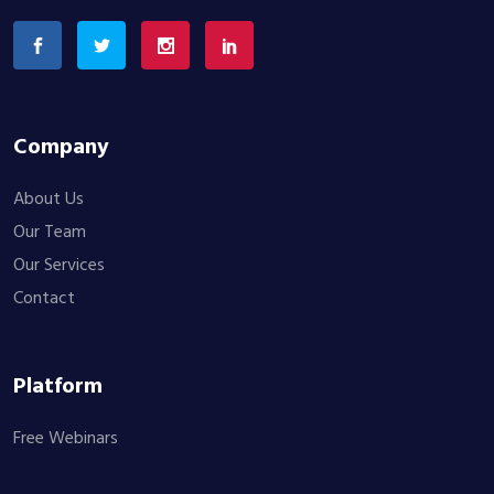
Company
About Us
Our Team
Our Services
Contact
Platform
Free Webinars