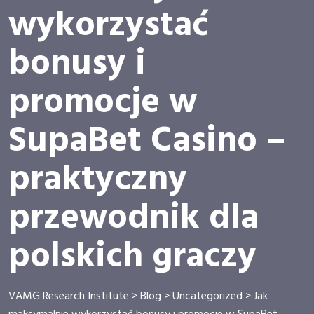
wykorzystać
bonusy i
promocje w
SupaBet Casino –
praktyczny
przewodnik dla
polskich graczy
VAMG Research Institute
>
Blog
>
Uncategorized
>
Jak