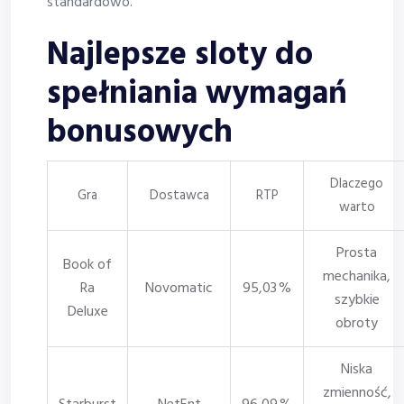
standardowo.
Najlepsze sloty do
spełniania wymagań
bonusowych
Dlaczego
Gra
Dostawca
RTP
warto
Prosta
Book of
mechanika,
Ra
Novomatic
95,03 %
szybkie
Deluxe
obroty
Niska
zmienność,