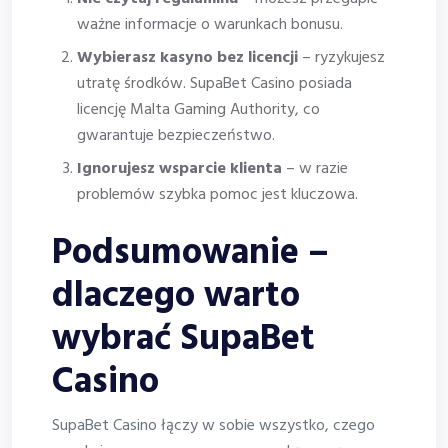
ważne informacje o warunkach bonusu.
Wybierasz kasyno bez licencji
– ryzykujesz
utratę środków. SupaBet Casino posiada
licencję Malta Gaming Authority, co
gwarantuje bezpieczeństwo.
Ignorujesz wsparcie klienta
– w razie
problemów szybka pomoc jest kluczowa.
Podsumowanie –
dlaczego warto
wybrać SupaBet
Casino
SupaBet Casino łączy w sobie wszystko, czego