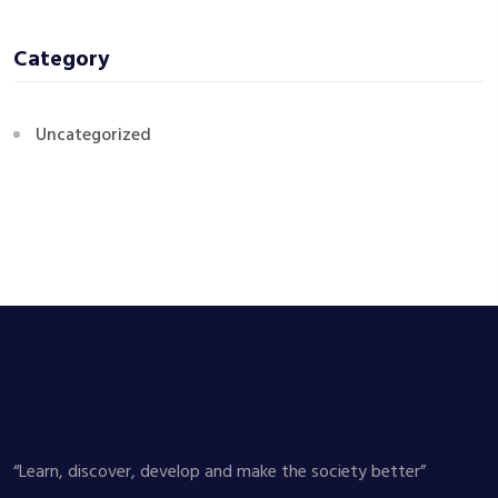
Category
Uncategorized
“Learn, discover, develop and make the society better”