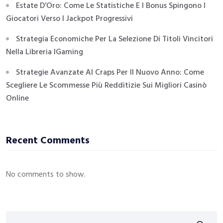
Estate D’Oro: Come Le Statistiche E I Bonus Spingono I
Giocatori Verso I Jackpot Progressivi
Strategia Economiche Per La Selezione Di Titoli Vincitori
Nella Libreria IGaming
Strategie Avanzate Al Craps Per Il Nuovo Anno: Come
Scegliere Le Scommesse Più Redditizie Sui Migliori Casinò
Online
Recent Comments
No comments to show.