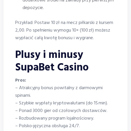
dodatkowe środki na zakłady przy pierwszym
depozycie.
Przykład: Postaw 10 zł na mecz piłkarski z kursem
2,00. Po spełnieniu wymogu 10× (100 zł) możesz
wypłacić całą kwotę bonusu i wygrane.
Plusy i minusy
SupaBet Casino
Pros:
– Atrakcyjny bonus powitalny z darmowymi
spinami.
– Szybkie wypłaty kryptowalutami (do 15 min).
– Ponad 3000 gier od czołowych dostawców.
– Rozbudowany program lojalnościowy.
– Polsko‑języczna obsługa 24/7.