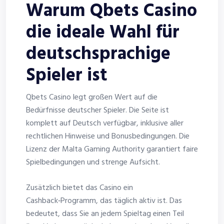
Warum Qbets Casino
die ideale Wahl für
deutschsprachige
Spieler ist
Qbets Casino legt großen Wert auf die
Bedürfnisse deutscher Spieler. Die Seite ist
komplett auf Deutsch verfügbar, inklusive aller
rechtlichen Hinweise und Bonusbedingungen. Die
Lizenz der Malta Gaming Authority garantiert faire
Spielbedingungen und strenge Aufsicht.
Zusätzlich bietet das Casino ein
Cashback‑Programm, das täglich aktiv ist. Das
bedeutet, dass Sie an jedem Spieltag einen Teil