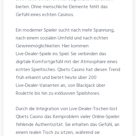
bieten. Ohne menschliche Elemente fehlt das
Gefühl eines echten Casinos.
Ein moderner Spieler sucht nach mehr Spannung,
nach einem sozialen Umfeld und nach echten
Gewinnmöglichkeiten. Hier kommen
Live‑Dealer‑Spiele ins Spiel. Sie verbinden das
digitale Komfortgefühl mit der Atmosphäre eines
echten Spieltisches. Qbets Casino hat diesen Trend
früh erkannt und bietet heute über 200
Live‑Dealer‑Varianten an, von Blackjack über
Roulette bis hin zu exklusiven Spielshows.
Durch die Integration von Live‑Dealer‑Tischen löst
Qbets Casino das Kernproblem vieler Online‑Spieler:
fehlende Authentizität. Sie erhalten das Gefühl, an
einem realen Tisch zu sitzen, während sie