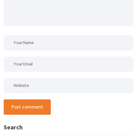
post comment
Search