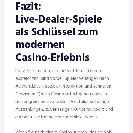
Fazit:
Live‑Dealer‑Spiele
als Schlüssel zum
modernen
Casino‑Erlebnis
Die Zeiten, in denen reine Slot‑Plattformen
ausreichten, sind vorbei. Spieler verlangen nach
Authentizität, sozialer Interaktion und schnellen
Gewinnen. Qbets Casino liefert genau das: ein
umfangreiches Live‑Dealer‑Portfolio, sofortige
Auszahlungen, zuverlässigen Kundensupport und
ein benutzerfreundliches mobiles Erlebnis.
Wenn Sie nach einem Casino suchen, das sowohl