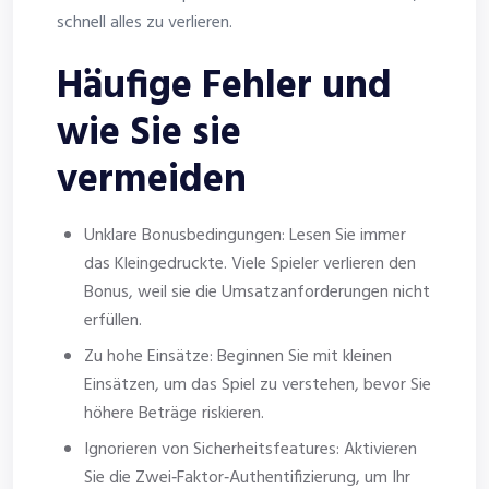
schnell alles zu verlieren.
Häufige Fehler und
wie Sie sie
vermeiden
Unklare Bonusbedingungen: Lesen Sie immer
das Kleingedruckte. Viele Spieler verlieren den
Bonus, weil sie die Umsatzanforderungen nicht
erfüllen.
Zu hohe Einsätze: Beginnen Sie mit kleinen
Einsätzen, um das Spiel zu verstehen, bevor Sie
höhere Beträge riskieren.
Ignorieren von Sicherheitsfeatures: Aktivieren
Sie die Zwei‑Faktor‑Authentifizierung, um Ihr