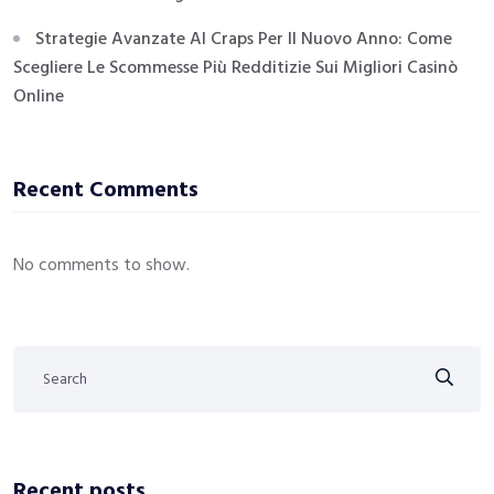
Strategie Avanzate Al Craps Per Il Nuovo Anno: Come
Scegliere Le Scommesse Più Redditizie Sui Migliori Casinò
Online
Recent Comments
No comments to show.
Recent posts