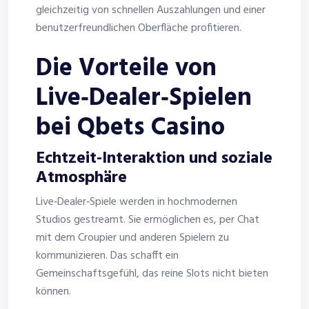
gleichzeitig von schnellen Auszahlungen und einer
benutzerfreundlichen Oberfläche profitieren.
Die Vorteile von
Live‑Dealer‑Spielen
bei Qbets Casino
Echtzeit-Interaktion und soziale
Atmosphäre
Live‑Dealer‑Spiele werden in hochmodernen
Studios gestreamt. Sie ermöglichen es, per Chat
mit dem Croupier und anderen Spielern zu
kommunizieren. Das schafft ein
Gemeinschaftsgefühl, das reine Slots nicht bieten
können.