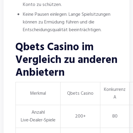
Konto zu schützen.
Keine Pausen einlegen: Lange Spielsitzungen
können zu Ermüdung führen und die
Entscheidungsqualität beeinträchtigen.
Qbets Casino im
Vergleich zu anderen
Anbietern
Konkurrenz
Merkmal
Qbets Casino
A
Anzahl
200+
80
Live‑Dealer‑Spiele