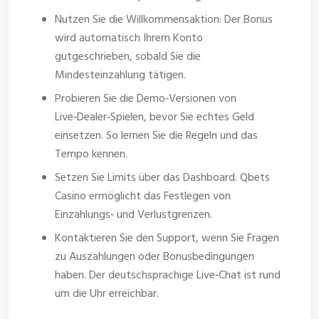
Nutzen Sie die Willkommensaktion: Der Bonus
wird automatisch Ihrem Konto
gutgeschrieben, sobald Sie die
Mindesteinzahlung tätigen.
Probieren Sie die Demo‑Versionen von
Live‑Dealer‑Spielen, bevor Sie echtes Geld
einsetzen. So lernen Sie die Regeln und das
Tempo kennen.
Setzen Sie Limits über das Dashboard. Qbets
Casino ermöglicht das Festlegen von
Einzahlungs‑ und Verlustgrenzen.
Kontaktieren Sie den Support, wenn Sie Fragen
zu Auszahlungen oder Bonusbedingungen
haben. Der deutschsprachige Live‑Chat ist rund
um die Uhr erreichbar.