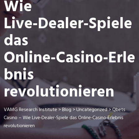
Wie
Live‑Dealer‑Spiele
das
Online‑Casino‑Erle
bnis
revolutionieren
VAMG Research Institute
>
Blog
>
Uncategorized
>
Qbets
Casino – Wie Live‑Dealer‑Spiele das Online‑Casino‑Erlebnis
revolutionieren