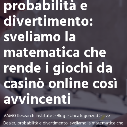
probabilità e
divertimento:
sveliamo la
matematica che
rende i giochi da
casinò online così
avvincenti
VAMG Research Institute
>
Blog
>
Uncategorized
>
Live
Dealer, probabilità e divertimento: sveliamo la matematica che