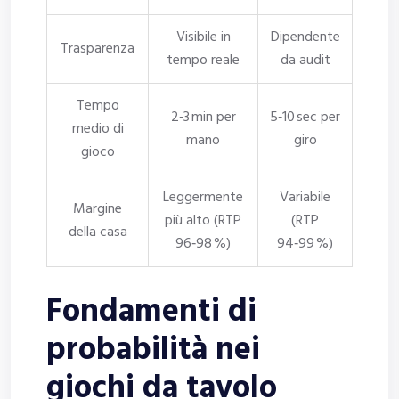
Visibile in
Dipendente
Trasparenza
tempo reale
da audit
Tempo
2‑3 min per
5‑10 sec per
medio di
mano
giro
gioco
Leggermente
Variabile
Margine
più alto (RTP
(RTP
della casa
96‑98 %)
94‑99 %)
Fondamenti di
probabilità nei
giochi da tavolo