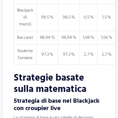
Blackjack
(6
99,5 %
98,5 %
0,5 %
1,5 %
mazzi)
Baccarat
98,94 %
98,94 %
1,06 %
1,06 %
Roulette
97,3 %
97,3 %
2,7 %
2,7 %
Europea
Strategie basate
sulla matematica
Strategia di base nel Blackjack
con croupier live
La strategia di base è una tabella di decisioni