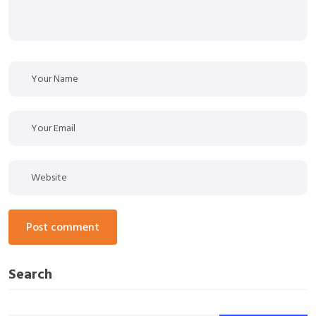
post comment
Search