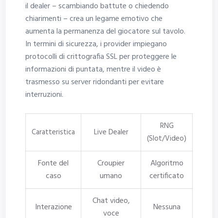
il dealer – scambiando battute o chiedendo
chiarimenti – crea un legame emotivo che
aumenta la permanenza del giocatore sul tavolo.
In termini di sicurezza, i provider impiegano
protocolli di crittografia SSL per proteggere le
informazioni di puntata, mentre il video è
trasmesso su server ridondanti per evitare
interruzioni.
RNG
Caratteristica
Live Dealer
(Slot/Video)
Fonte del
Croupier
Algoritmo
caso
umano
certificato
Chat video,
Interazione
Nessuna
voce