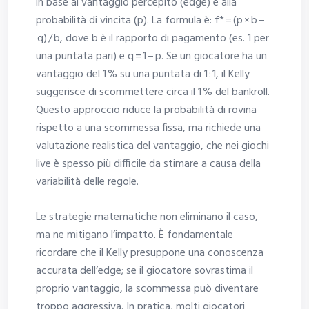
in base al vantaggio percepito (edge) e alla
probabilità di vincita (p). La formula è: f* = (p × b –
q) / b, dove b è il rapporto di pagamento (es. 1 per
una puntata pari) e q = 1 – p. Se un giocatore ha un
vantaggio del 1 % su una puntata di 1 : 1, il Kelly
suggerisce di scommettere circa il 1 % del bankroll.
Questo approccio riduce la probabilità di rovina
rispetto a una scommessa fissa, ma richiede una
valutazione realistica del vantaggio, che nei giochi
live è spesso più difficile da stimare a causa della
variabilità delle regole.
Le strategie matematiche non eliminano il caso,
ma ne mitigano l’impatto. È fondamentale
ricordare che il Kelly presuppone una conoscenza
accurata dell’edge; se il giocatore sovrastima il
proprio vantaggio, la scommessa può diventare
troppo aggressiva. In pratica, molti giocatori