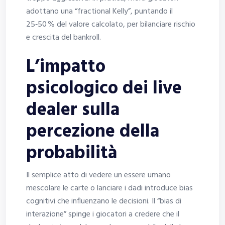
adottano una “fractional Kelly”, puntando il
25‑50 % del valore calcolato, per bilanciare rischio
e crescita del bankroll.
L’impatto
psicologico dei live
dealer sulla
percezione della
probabilità
Il semplice atto di vedere un essere umano
mescolare le carte o lanciare i dadi introduce bias
cognitivi che influenzano le decisioni. Il “bias di
interazione” spinge i giocatori a credere che il