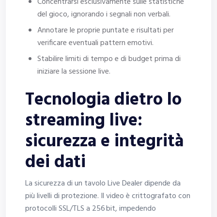
Concentrarsi esclusivamente sulle statistiche
del gioco, ignorando i segnali non verbali.
Annotare le proprie puntate e risultati per
verificare eventuali pattern emotivi.
Stabilire limiti di tempo e di budget prima di
iniziare la sessione live.
Tecnologia dietro lo
streaming live:
sicurezza e integrità
dei dati
La sicurezza di un tavolo Live Dealer dipende da
più livelli di protezione. Il video è crittografato con
protocolli SSL/TLS a 256 bit, impedendo