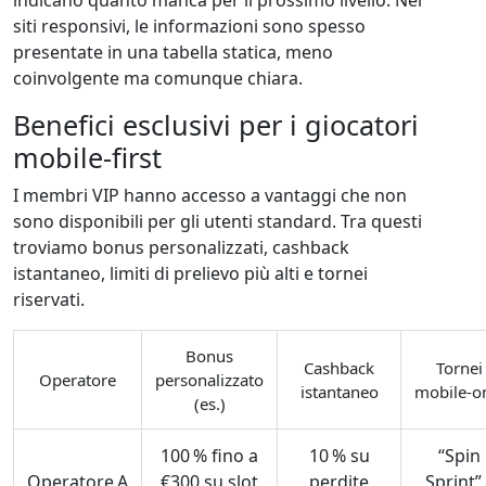
indicano quanto manca per il prossimo livello. Nei
siti responsivi, le informazioni sono spesso
presentate in una tabella statica, meno
coinvolgente ma comunque chiara.
Benefici esclusivi per i giocatori
mobile‑first
I membri VIP hanno accesso a vantaggi che non
sono disponibili per gli utenti standard. Tra questi
troviamo bonus personalizzati, cashback
istantaneo, limiti di prelievo più alti e tornei
riservati.
Bonus
Cashback
Tornei
Operatore
personalizzato
istantaneo
mobile‑o
(es.)
100 % fino a
10 % su
“Spin
Operatore A
€300 su slot
perdite
Sprint”