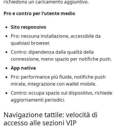
richiedono un caricamento aggiuntivo.
Pro e contro per l’utente medio
Sito responsivo
Pro: nessuna installazione, accessibile da
qualsiasi browser.
Contro: dipendenza dalla qualità della
connessione, meno spazio per notifiche push.
App nativa
Pro: performance più fluide, notifiche push
mirate, integrazione con wallet mobile.
Contro: occupa spazio sul dispositivo, richiede
aggiornamenti periodici.
Navigazione tattile: velocità di
accesso alle sezioni VIP