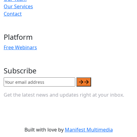
Our Services
Contact
Platform
Free Webinars
Subscribe
Get the latest news and updates right at your inbox.
Built with love by
Manifest Multimedia