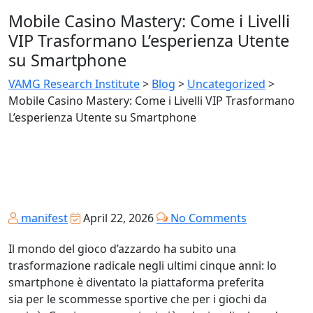
Mobile Casino Mastery: Come i Livelli
VIP Trasformano L’esperienza Utente
su Smartphone
VAMG Research Institute
>
Blog
>
Uncategorized
>
Mobile Casino Mastery: Come i Livelli VIP Trasformano
L’esperienza Utente su Smartphone
manifest
April 22, 2026
No Comments
Il mondo del gioco d’azzardo ha subito una
trasformazione radicale negli ultimi cinque anni: lo
smartphone è diventato la piattaforma preferita
sia per le scommesse sportive che per i giochi da