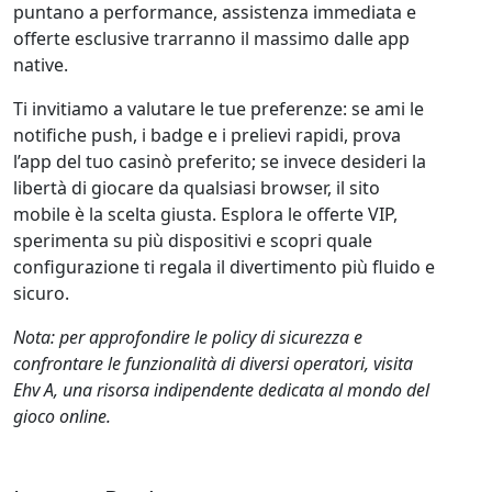
puntano a performance, assistenza immediata e
offerte esclusive trarranno il massimo dalle app
native.
Ti invitiamo a valutare le tue preferenze: se ami le
notifiche push, i badge e i prelievi rapidi, prova
l’app del tuo casinò preferito; se invece desideri la
libertà di giocare da qualsiasi browser, il sito
mobile è la scelta giusta. Esplora le offerte VIP,
sperimenta su più dispositivi e scopri quale
configurazione ti regala il divertimento più fluido e
sicuro.
Nota: per approfondire le policy di sicurezza e
confrontare le funzionalità di diversi operatori, visita
Ehv A, una risorsa indipendente dedicata al mondo del
gioco online.