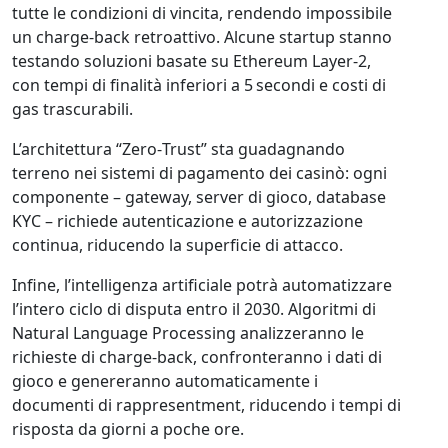
tutte le condizioni di vincita, rendendo impossibile
un charge‑back retroattivo. Alcune startup stanno
testando soluzioni basate su Ethereum Layer‑2,
con tempi di finalità inferiori a 5 secondi e costi di
gas trascurabili.
L’architettura “Zero‑Trust” sta guadagnando
terreno nei sistemi di pagamento dei casinò: ogni
componente – gateway, server di gioco, database
KYC – richiede autenticazione e autorizzazione
continua, riducendo la superficie di attacco.
Infine, l’intelligenza artificiale potrà automatizzare
l’intero ciclo di disputa entro il 2030. Algoritmi di
Natural Language Processing analizzeranno le
richieste di charge‑back, confronteranno i dati di
gioco e genereranno automaticamente i
documenti di rappresentment, riducendo i tempi di
risposta da giorni a poche ore.