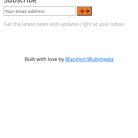
Get the latest news and updates right at your inbox.
Built with love by
Manifest Multimedia