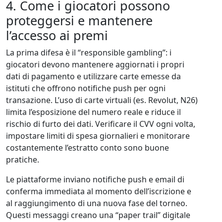
4. Come i giocatori possono
proteggersi e mantenere
l’accesso ai premi
La prima difesa è il “responsible gambling”: i
giocatori devono mantenere aggiornati i propri
dati di pagamento e utilizzare carte emesse da
istituti che offrono notifiche push per ogni
transazione. L’uso di carte virtuali (es. Revolut, N26)
limita l’esposizione del numero reale e riduce il
rischio di furto dei dati. Verificare il CVV ogni volta,
impostare limiti di spesa giornalieri e monitorare
costantemente l’estratto conto sono buone
pratiche.
Le piattaforme inviano notifiche push e email di
conferma immediata al momento dell’iscrizione e
al raggiungimento di una nuova fase del torneo.
Questi messaggi creano una “paper trail” digitale