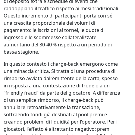
di deposito extra e schedule di eventi che
raddoppiano il traffico rispetto ai mesi tradizionali.
Questo incremento di partecipanti porta con sé
una crescita proporzionale dei volumi di
pagamento: le iscrizioni ai tornei, le quote di
ingresso e le scommesse collateralizzate
aumentano del 30‑40 % rispetto a un periodo di
bassa stagione.
In questo contesto i charge‑back emergono come
una minaccia critica. Si tratta di una procedura di
rimborso avviata dall’emittente della carta, spesso
in risposta a una contestazione di frode o a un
“friendly fraud” da parte del giocatore. A differenza
di un semplice rimborso, il charge‑back può
annullare retroattivamente la transazione,
sottraendo fondi già destinati al pool premi e
creando problemi di liquidità per l’operatore. Per i
giocatori, l’effetto è altrettanto negativo: premi