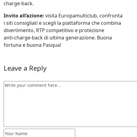
charge‑back.
Invito all’azione:
visita Europamulticlub, confronta
i siti consigliati e scegli la piattaforma che combina
divertimento, RTP competitivo e protezione
anti‑charge‑back di ultima generazione. Buona
fortuna e buona Pasqua!
Leave a Reply