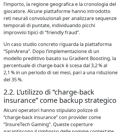
l’importo, la regione geografica e la cronologia del
giocatore. Alcune piattaforme hanno introdotto
reti neurali convoluzionali per analizzare sequenze
temporali di puntate, individuando picchi
improvvisi tipici di “friendly fraud”.
Un caso studio concreto riguarda la piattaforma
“SpinArena”. Dopo l’implementazione di un
modello predittivo basato su Gradient Boosting, la
percentuale di charge‑back è scesa dal 3,2 % al
2,1 % in un periodo di sei mesi, pari a una riduzione
del 35 %.
2.2. L’utilizzo di “charge‑back
insurance” come backup strategico
Alcuni operatori hanno stipulato polizze di
“charge‑back insurance” con provider come
“InsureTech Gaming”. Queste coperture
garantiscono il rimborso delle somme contestate