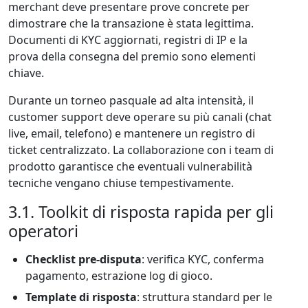
merchant deve presentare prove concrete per
dimostrare che la transazione è stata legittima.
Documenti di KYC aggiornati, registri di IP e la
prova della consegna del premio sono elementi
chiave.
Durante un torneo pasquale ad alta intensità, il
customer support deve operare su più canali (chat
live, email, telefono) e mantenere un registro di
ticket centralizzato. La collaborazione con i team di
prodotto garantisce che eventuali vulnerabilità
tecniche vengano chiuse tempestivamente.
3.1. Toolkit di risposta rapida per gli
operatori
Checklist pre‑disputa
: verifica KYC, conferma
pagamento, estrazione log di gioco.
Template di risposta
: struttura standard per le