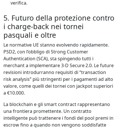
verifica.
5. Futuro della protezione contro
i charge‑back nei tornei
pasquali e oltre
Le normative UE stanno evolvendo rapidamente.
PSD2, con l’obbligo di Strong Customer
Authentication (SCA), sta spingendo tutti i
merchant a implementare 3‑D Secure 2.0. Le future
revisioni introdurranno requisiti di “transaction
risk analysis” più stringenti per i pagamenti ad alto
valore, come quelli dei tornei con jackpot superiori
a €10.000.
La blockchain e gli smart contract rappresentano
una frontiera promettente. Un contratto
intelligente può trattenere i fondi del pool premi in
escrow fino a quando non vengono soddisfatte