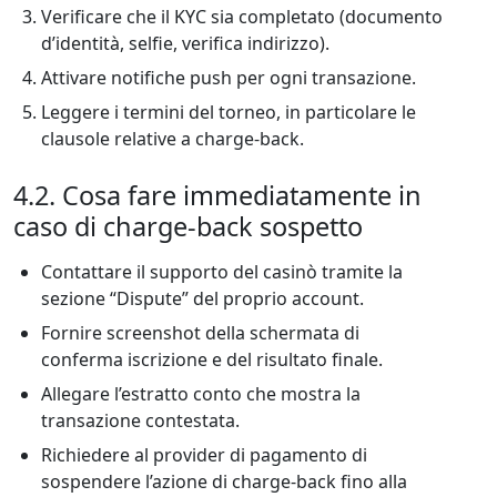
Verificare che il KYC sia completato (documento
d’identità, selfie, verifica indirizzo).
Attivare notifiche push per ogni transazione.
Leggere i termini del torneo, in particolare le
clausole relative a charge‑back.
4.2. Cosa fare immediatamente in
caso di charge‑back sospetto
Contattare il supporto del casinò tramite la
sezione “Dispute” del proprio account.
Fornire screenshot della schermata di
conferma iscrizione e del risultato finale.
Allegare l’estratto conto che mostra la
transazione contestata.
Richiedere al provider di pagamento di
sospendere l’azione di charge‑back fino alla