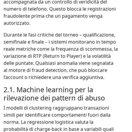
accompagnata da un controllo di veridicità del
numero di telefono. Questo blocca le registrazioni
fraudolente prima che un pagamento venga
autorizzato.
Durante le fasi critiche del torneo – qualificazione,
semifinale e finale – i sistemi monitorano in tempo
reale metriche come la frequenza di scommessa, la
variazione di RTP (Return to Player) e la volatilità
delle puntate. Qualsiasi anomalia viene segnalata
al motore di fraud detection, che può bloccare
l’account o richiedere una verifica aggiuntiva.
2.1. Machine learning per la
rilevazione dei pattern di abuso
I modelli di clustering raggruppano transazioni
simili per identificare comportamenti fuori dalla
norma. La regressione logistica valuta la
probabilità di charge‑back in base a variabili quali