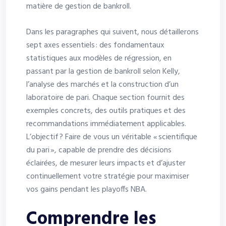
matière de gestion de bankroll.
Dans les paragraphes qui suivent, nous détaillerons
sept axes essentiels : des fondamentaux
statistiques aux modèles de régression, en
passant par la gestion de bankroll selon Kelly,
l’analyse des marchés et la construction d’un
laboratoire de pari. Chaque section fournit des
exemples concrets, des outils pratiques et des
recommandations immédiatement applicables.
L’objectif ? Faire de vous un véritable « scientifique
du pari », capable de prendre des décisions
éclairées, de mesurer leurs impacts et d’ajuster
continuellement votre stratégie pour maximiser
vos gains pendant les playoffs NBA.
Comprendre les