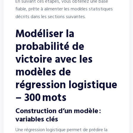
En suivant ces étapes, vous obtenez une base
fiable, prête à alimenter les modèles statistiques
décrits dans les sections suivantes.
Modéliser la
probabilité de
victoire avec les
modèles de
régression logistique
– 300 mots
Construction d’un modèle :
variables clés
Une régression logistique permet de prédire la