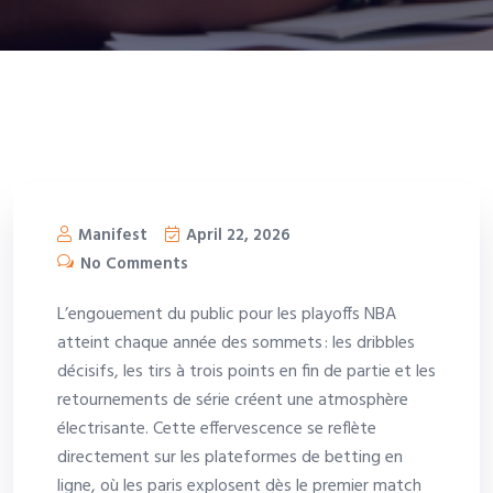
Manifest
April 22, 2026
No Comments
L’engouement du public pour les playoffs NBA
atteint chaque année des sommets : les dribbles
décisifs, les tirs à trois points en fin de partie et les
retournements de série créent une atmosphère
électrisante. Cette effervescence se reflète
directement sur les plateformes de betting en
ligne, où les paris explosent dès le premier match