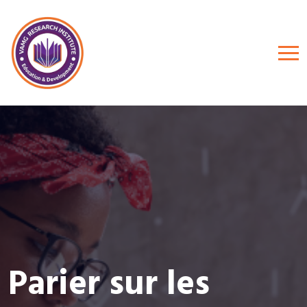
Parier sur les