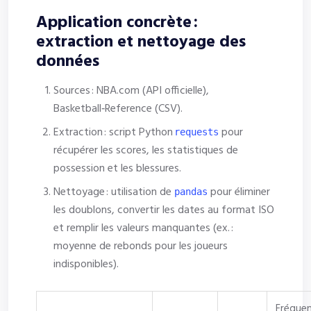
Application concrète :
extraction et nettoyage des
données
Sources : NBA.com (API officielle),
Basketball‑Reference (CSV).
Extraction : script Python
pour
requests
récupérer les scores, les statistiques de
possession et les blessures.
Nettoyage : utilisation de
pour éliminer
pandas
les doublons, convertir les dates au format ISO
et remplir les valeurs manquantes (ex. :
moyenne de rebonds pour les joueurs
indisponibles).
Fréque