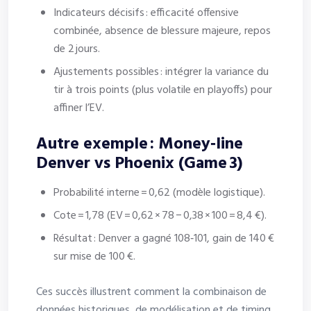
Indicateurs décisifs : efficacité offensive
combinée, absence de blessure majeure, repos
de 2 jours.
Ajustements possibles : intégrer la variance du
tir à trois points (plus volatile en playoffs) pour
affiner l’EV.
Autre exemple : Money‑line
Denver vs Phoenix (Game 3)
Probabilité interne = 0,62 (modèle logistique).
Cote = 1,78 (EV = 0,62 × 78 − 0,38 × 100 = 8,4 €).
Résultat : Denver a gagné 108‑101, gain de 140 €
sur mise de 100 €.
Ces succès illustrent comment la combinaison de
données historiques, de modélisation et de timing