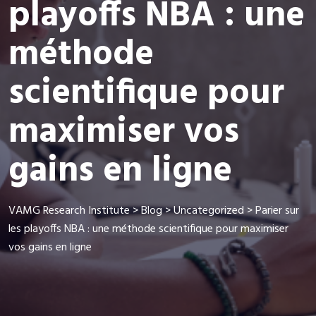
playoffs NBA : une
méthode
scientifique pour
maximiser vos
gains en ligne
VAMG Research Institute
>
Blog
>
Uncategorized
>
Parier sur
les playoffs NBA : une méthode scientifique pour maximiser
vos gains en ligne