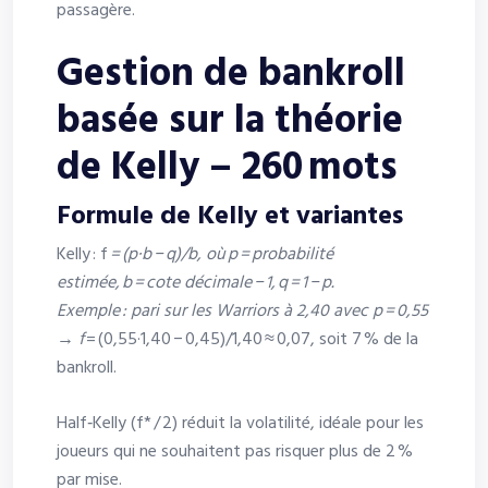
passagère.
Gestion de bankroll
basée sur la théorie
de Kelly – 260 mots
Formule de Kelly et variantes
Kelly : f
= (p·b − q)/b, où p = probabilité
estimée, b = cote décimale − 1, q = 1 − p.
Exemple : pari sur les Warriors à 2,40 avec p = 0,55
→ f
= (0,55·1,40 − 0,45)/1,40 ≈ 0,07, soit 7 % de la
bankroll.
Half‑Kelly (f* / 2) réduit la volatilité, idéale pour les
joueurs qui ne souhaitent pas risquer plus de 2 %
par mise.