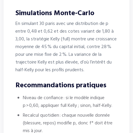
Simulations Monte‑Carlo
En simulant 30 paris avec une distribution de p
entre 0,48 et 0,62 et des cotes variant de 1,80 à
3,00, la stratégie Kelly (full) montre une croissance
moyenne de 45 % du capital initial, contre 28 %
pour une mise fixe de 2 %. La variance de la
trajectoire Kelly est plus élevée, d’où l’intérêt du
half‑Kelly pour les profils prudents.
Recommandations pratiques
Niveau de confiance : si le modèle indique
p > 0,60, appliquer full Kelly ; sinon, half‑Kelly.
Recalcul quotidien : chaque nouvelle donnée
(blessure, repos) modifie p, donc f* doit être
mis à jour.