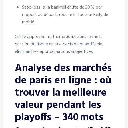
Stop‑loss : si la bankroll chute de 30 % par
rapport au départ, réduire le facteur Kelly de
moitié.
Cette approche mathématique transforme la
gestion du risque en une décision quantifiable,
éliminant les approximations subjectives.
Analyse des marchés
de paris en ligne : où
trouver la meilleure
valeur pendant les
playoffs – 340 mots