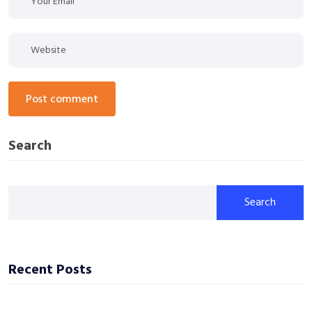
post comment
Search
Search
Recent Posts