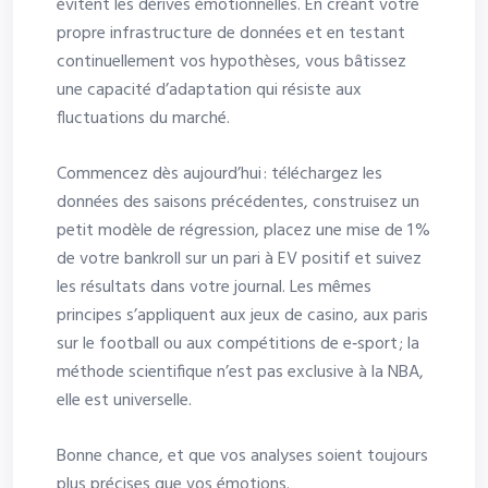
évitent les dérives émotionnelles. En créant votre
propre infrastructure de données et en testant
continuellement vos hypothèses, vous bâtissez
une capacité d’adaptation qui résiste aux
fluctuations du marché.
Commencez dès aujourd’hui : téléchargez les
données des saisons précédentes, construisez un
petit modèle de régression, placez une mise de 1 %
de votre bankroll sur un pari à EV positif et suivez
les résultats dans votre journal. Les mêmes
principes s’appliquent aux jeux de casino, aux paris
sur le football ou aux compétitions de e‑sport ; la
méthode scientifique n’est pas exclusive à la NBA,
elle est universelle.
Bonne chance, et que vos analyses soient toujours
plus précises que vos émotions.