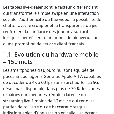
Les tables live‑dealer sont le facteur différenciant
qui transforme le simple swipe en une interaction
sociale. L’authenticité du flux vidéo, la possibilité de
chatter avec le croupier et la transparence du jeu
renforcent la confiance des joueurs, surtout
lorsqu’ils bénéficient d’un bonus de bienvenue ou
d’une promotion de service client français.
1.1. Evolution du hardware mobile
– 150 mots
Les smartphones d’aujourd’hui sont équipés de
puces Snapdragon 8 Gen 3 ou Apple A‑17, capables
de décoder du 4K à 60 fps sans surchauffer. La 5G,
désormais disponible dans plus de 70 % des zones
urbaines européennes, réduit la latence du
streaming live à moins de 30 ms, ce qui rend les
parties de roulette ou de baccarat presque
indistinguables d’une session en salle. Les écrans