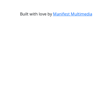
Built with love by
Manifest Multimedia