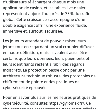
d’utilisateurs téléchargent chaque mois une
application de casino, et les tables live‑dealer
représentent aujourd’hui près de 35 % du trafic
global. Cette croissance s’accompagne d’une
double exigence : offrir une expérience fluide,
immersive et, surtout, sécurisée.
Les joueurs attendent de pouvoir miser leurs
jetons tout en regardant un vrai croupier diffuser
en haute définition, mais ils veulent aussi être
certains que leurs données, leurs paiements et
leurs identifiants restent à l’abri des regards
indiscrets. La protection passe donc par une
architecture technique robuste, des protocoles de
chiffrement de pointe et des pratiques de
cybersécurité éprouvées.
Pour en savoir plus sur les meilleures pratiques de
cybersécurité, consultez https://gyromax.fr/. Ce