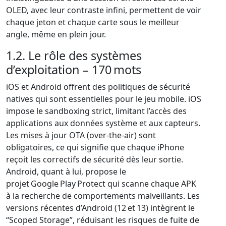
OLED, avec leur contraste infini, permettent de voir
chaque jeton et chaque carte sous le meilleur
angle, même en plein jour.
1.2. Le rôle des systèmes
d’exploitation – 170 mots
iOS et Android offrent des politiques de sécurité
natives qui sont essentielles pour le jeu mobile. iOS
impose le sandboxing strict, limitant l’accès des
applications aux données système et aux capteurs.
Les mises à jour OTA (over‑the‑air) sont
obligatoires, ce qui signifie que chaque iPhone
reçoit les correctifs de sécurité dès leur sortie.
Android, quant à lui, propose le
projet Google Play Protect qui scanne chaque APK
à la recherche de comportements malveillants. Les
versions récentes d’Android (12 et 13) intègrent le
“Scoped Storage”, réduisant les risques de fuite de