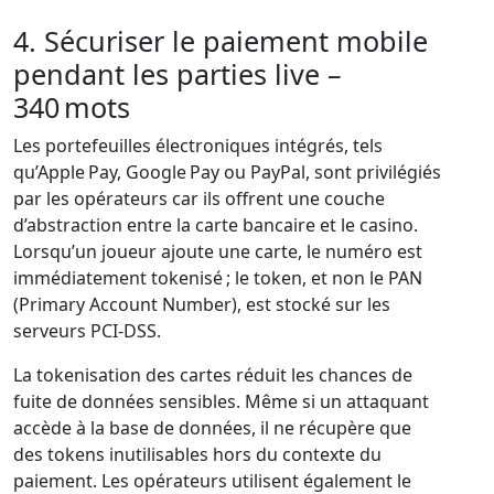
4. Sécuriser le paiement mobile
pendant les parties live –
340 mots
Les portefeuilles électroniques intégrés, tels
qu’Apple Pay, Google Pay ou PayPal, sont privilégiés
par les opérateurs car ils offrent une couche
d’abstraction entre la carte bancaire et le casino.
Lorsqu’un joueur ajoute une carte, le numéro est
immédiatement tokenisé ; le token, et non le PAN
(Primary Account Number), est stocké sur les
serveurs PCI‑DSS.
La tokenisation des cartes réduit les chances de
fuite de données sensibles. Même si un attaquant
accède à la base de données, il ne récupère que
des tokens inutilisables hors du contexte du
paiement. Les opérateurs utilisent également le