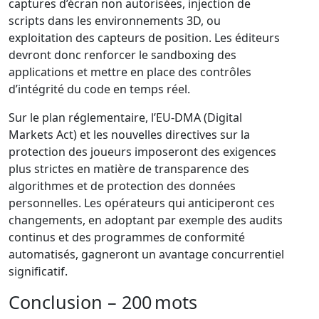
captures d’écran non autorisées, injection de
scripts dans les environnements 3D, ou
exploitation des capteurs de position. Les éditeurs
devront donc renforcer le sandboxing des
applications et mettre en place des contrôles
d’intégrité du code en temps réel.
Sur le plan réglementaire, l’EU‑DMA (Digital
Markets Act) et les nouvelles directives sur la
protection des joueurs imposeront des exigences
plus strictes en matière de transparence des
algorithmes et de protection des données
personnelles. Les opérateurs qui anticiperont ces
changements, en adoptant par exemple des audits
continus et des programmes de conformité
automatisés, gagneront un avantage concurrentiel
significatif.
Conclusion – 200 mots