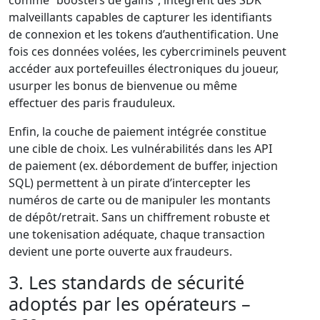
comme “boosters de gains”, intègrent des SDK
malveillants capables de capturer les identifiants
de connexion et les tokens d’authentification. Une
fois ces données volées, les cybercriminels peuvent
accéder aux portefeuilles électroniques du joueur,
usurper les bonus de bienvenue ou même
effectuer des paris frauduleux.
Enfin, la couche de paiement intégrée constitue
une cible de choix. Les vulnérabilités dans les API
de paiement (ex. débordement de buffer, injection
SQL) permettent à un pirate d’intercepter les
numéros de carte ou de manipuler les montants
de dépôt/retrait. Sans un chiffrement robuste et
une tokenisation adéquate, chaque transaction
devient une porte ouverte aux fraudeurs.
3. Les standards de sécurité
adoptés par les opérateurs –