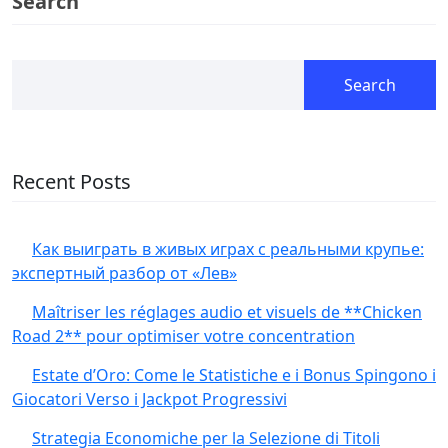
Search
Search
Recent Posts
Как выиграть в живых играх с реальными крупье:
экспертный разбор от «Лев»
Maîtriser les réglages audio et visuels de **Chicken
Road 2** pour optimiser votre concentration
Estate d’Oro: Come le Statistiche e i Bonus Spingono i
Giocatori Verso i Jackpot Progressivi
Strategia Economiche per la Selezione di Titoli