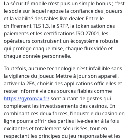
La sécurité mobile n’est plus un simple bonus ; c’est
le socle sur lequel repose la confiance des joueurs
et la viabilité des tables live‑dealer. Entre le
chiffrement TLS 1.3, le SRTP, la tokenisation des
paiements et les certifications ISO 27001, les
opérateurs construisent un écosystème robuste
qui protège chaque mise, chaque flux vidéo et
chaque donnée personnelle.
Toutefois, aucune technologie n’est infaillible sans
la vigilance du joueur. Mettre à jour son appareil,
activer la 2FA, choisir des applications officielles et
rester informé via des sources fiables comme
https://gyromax.fr/
sont autant de gestes qui
complètent les investissements des casinos. En
combinant ces deux forces, l’industrie du casino en
ligne pourra offrir des parties live‑dealer à la fois
excitantes et totalement sécurisées, tout en
respectant les principes du jeu responsable et les