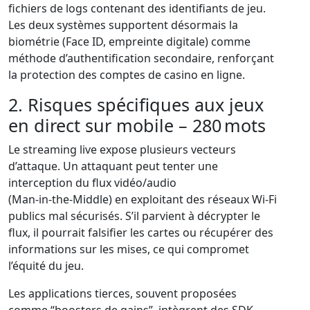
fichiers de logs contenant des identifiants de jeu.
Les deux systèmes supportent désormais la
biométrie (Face ID, empreinte digitale) comme
méthode d’authentification secondaire, renforçant
la protection des comptes de casino en ligne.
2. Risques spécifiques aux jeux
en direct sur mobile – 280 mots
Le streaming live expose plusieurs vecteurs
d’attaque. Un attaquant peut tenter une
interception du flux vidéo/audio
(Man‑in‑the‑Middle) en exploitant des réseaux Wi‑Fi
publics mal sécurisés. S’il parvient à décrypter le
flux, il pourrait falsifier les cartes ou récupérer des
informations sur les mises, ce qui compromet
l’équité du jeu.
Les applications tierces, souvent proposées