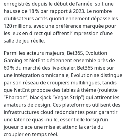
enregistrés depuis le début de l’année, soit une
hausse de 18 % par rapport à 2023. Le nombre
d’utilisateurs actifs quotidiennement dépasse les
120 millions, avec une préférence marquée pour
les jeux en direct qui offrent l’impression d’une
salle de jeu réelle.
Parmi les acteurs majeurs, Bet365, Evolution
Gaming et NetEnt détiennent ensemble près de
60 % du marché des live‑dealer. Bet365 mise sur
une intégration omnicanale, Evolution se distingue
par son réseau de croupiers multilingues, tandis
que NetEnt propose des tables à thème (roulette
“Pharaon”, blackjack “Vegas Strip”) qui attirent les
amateurs de design. Ces plateformes utilisent des
infrastructures cloud redondantes pour garantir
une latence quasi‑nulle, essentielle lorsqu’un
joueur place une mise et attend la carte du
croupier en temps réel.