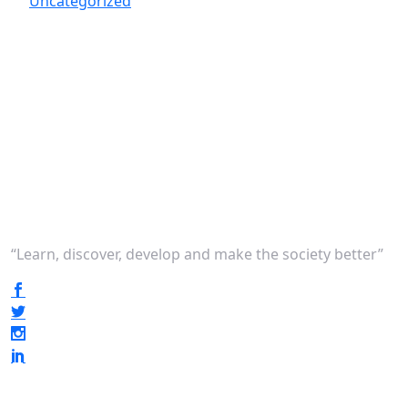
Uncategorized
“Learn, discover, develop and make the society better”