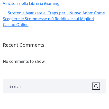
Vincitori nella Libreria iGaming
Strategie Avanzate al Craps per il Nuovo Anno: Come
Scegliere le Scommesse più Redditizie sui Migliori
Casinò Online
Recent Comments
No comments to show.