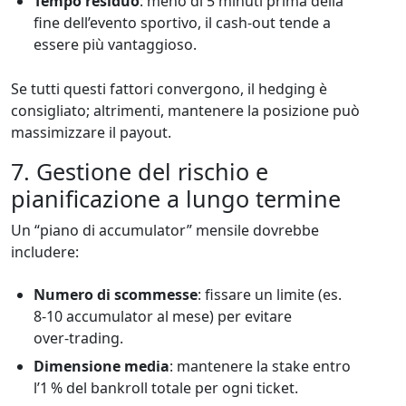
Tempo residuo
: meno di 5 minuti prima della
fine dell’evento sportivo, il cash‑out tende a
essere più vantaggioso.
Se tutti questi fattori convergono, il hedging è
consigliato; altrimenti, mantenere la posizione può
massimizzare il payout.
7. Gestione del rischio e
pianificazione a lungo termine
Un “piano di accumulator” mensile dovrebbe
includere:
Numero di scommesse
: fissare un limite (es.
8‑10 accumulator al mese) per evitare
over‑trading.
Dimensione media
: mantenere la stake entro
l’1 % del bankroll totale per ogni ticket.