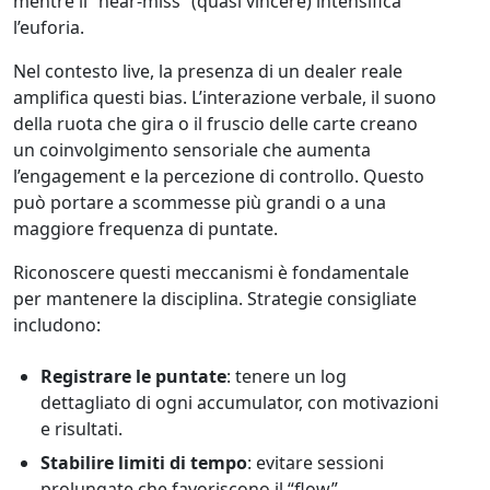
mentre il “near‑miss” (quasi vincere) intensifica
l’euforia.
Nel contesto live, la presenza di un dealer reale
amplifica questi bias. L’interazione verbale, il suono
della ruota che gira o il fruscio delle carte creano
un coinvolgimento sensoriale che aumenta
l’engagement e la percezione di controllo. Questo
può portare a scommesse più grandi o a una
maggiore frequenza di puntate.
Riconoscere questi meccanismi è fondamentale
per mantenere la disciplina. Strategie consigliate
includono:
Registrare le puntate
: tenere un log
dettagliato di ogni accumulator, con motivazioni
e risultati.
Stabilire limiti di tempo
: evitare sessioni
prolungate che favoriscono il “flow”