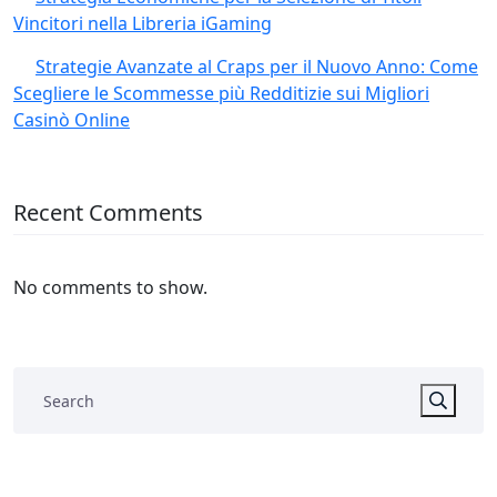
Vincitori nella Libreria iGaming
Strategie Avanzate al Craps per il Nuovo Anno: Come
Scegliere le Scommesse più Redditizie sui Migliori
Casinò Online
Recent Comments
No comments to show.