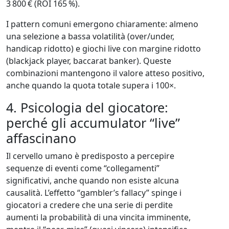
3 800 € (ROI 165 %).
I pattern comuni emergono chiaramente: almeno
una selezione a bassa volatilità (over/under,
handicap ridotto) e giochi live con margine ridotto
(blackjack player, baccarat banker). Queste
combinazioni mantengono il valore atteso positivo,
anche quando la quota totale supera i 100×.
4. Psicologia del giocatore:
perché gli accumulator “live”
affascinano
Il cervello umano è predisposto a percepire
sequenze di eventi come “collegamenti”
significativi, anche quando non esiste alcuna
causalità. L’effetto “gambler’s fallacy” spinge i
giocatori a credere che una serie di perdite
aumenti la probabilità di una vincita imminente,