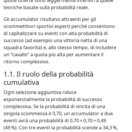
quote offerte sono leggermente inferiori a quelle
teoriche basate sulla probabilità reale.
Gli accumulator risultano attraenti per gli
scommettitori sportivi esperti perché consentono
di capitalizzare su eventi con alta probabilità di
successo (ad esempio una vittoria netta di una
squadra favorita) e, allo stesso tempo, di includere
un “cavallo” a quota più alta per aumentare il
ritorno complessivo.
1.1. Il ruolo della probabilità
cumulativa
Ogni selezione aggiuntiva riduce
esponenzialmente la probabilità di successo
complessiva. Se la probabilità di vincita di una
singola scommessa è 0,70, un accumulator a due
eventi avrà una probabilità di 0,70 × 0,70 = 0,49
(49 %). Con tre eventi la probabilità scende a 34,3 %,