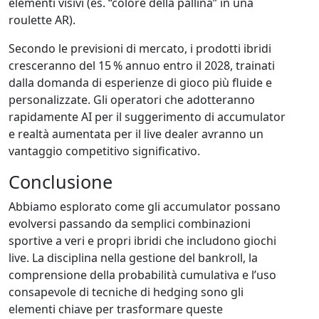
elementi visivi (es. “colore della pallina” in una
roulette AR).
Secondo le previsioni di mercato, i prodotti ibridi
cresceranno del 15 % annuo entro il 2028, trainati
dalla domanda di esperienze di gioco più fluide e
personalizzate. Gli operatori che adotteranno
rapidamente AI per il suggerimento di accumulator
e realtà aumentata per il live dealer avranno un
vantaggio competitivo significativo.
Conclusione
Abbiamo esplorato come gli accumulator possano
evolversi passando da semplici combinazioni
sportive a veri e propri ibridi che includono giochi
live. La disciplina nella gestione del bankroll, la
comprensione della probabilità cumulativa e l’uso
consapevole di tecniche di hedging sono gli
elementi chiave per trasformare queste