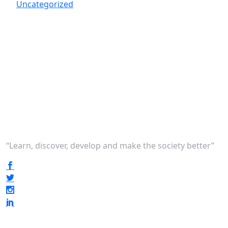
Uncategorized
“Learn, discover, develop and make the society better”