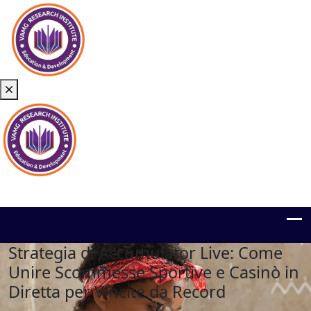
Strategia di Accumulator Live: Come
Unire Scommesse Sportive e Casinò in
Diretta per Vincite da Record