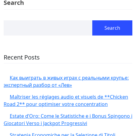
Search
Search
Recent Posts
Как выиграть в живых играх с реальными крупье:
экспертный разбор от «Лев»
Maîtriser les réglages audio et visuels de **Chicken
Road 2** pour optimiser votre concentration
Estate d’Oro: Come le Statistiche e i Bonus Spingono i
Giocatori Verso i Jackpot Progressivi
Strategia Economiche per la Selezione di Titoli